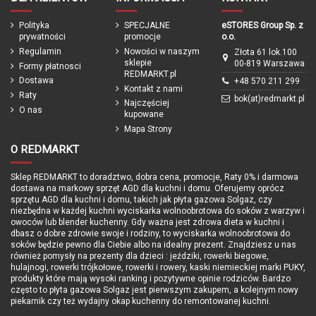
Polityka
SPECJALNE
eSTORES Group Sp. z
prywatności
promocje
o.o.
Regulamin
Nowości w naszym
Złota 61 lok.100
sklepie
00-819 Warszawa
Formy płatnosci
REDMARKT.pl
Dostawa
+48 570 211 299
Kontakt z nami
Raty
bok(at)redmarkt.pl
Najczęściej
O nas
kupowane
Mapa Strony
O REDMARKT
Sklep REDMARKT to doradztwo, dobra cena, promocje, Raty 0% i darmowa
dostawa na markowy sprzęt AGD dla kuchni i domu. Oferujemy oprócz
sprzętu AGD dla kuchni i domu, takich jak płyta gazowa Solgaz, czy
niezbędna w każdej kuchni wyciskarka wolnoobrotowa do soków z warzyw i
owoców lub blender kuchenny. Gdy ważna jest zdrowa dieta w kuchni i
dbasz o dobre zdrowie swoje i rodziny, to wyciskarka wolnoobrotowa do
soków będzie pewno dla Ciebie albo na idealny prezent. Znajdziesz u nas
również pomysły na prezenty dla dzieci : jeździki, rowerki biegowe,
hulajnogi, rowerki trójkołowe, rowerki i rowery, kaski niemieckiej marki PUKY,
produkty które mają wysoki ranking i pozytywne opinie rodziców. Bardzo
często to płyta gazowa Solgaz jest pierwszym zakupem, a kolejnym nowy
piekarnik czy też wydajny okap kuchenny do remontowanej kuchni.