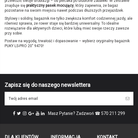
przewozić swoje drobiazgi – od plecaka po ulubione zabawki. W zestawie
znajduje się
praktyczny pasek mocujący
, który zapewnia, że bagaż
pozostanie na swoim miejscu nawet podczas dłuższych przejażdżek.
Stylowy i solidny, bagażnik nie tylko zwiększa komfort codziennej jazdy, ale
również sprawia, że rower staje się bardziej uniwersalny. To idealne
rozwiązanie dla aktywnych dzieci, które lubią mieć swoje rzeczy zawsze
przy sobie.
Postaw na wygodę, trwałość i dopasowanie – wybierz oryginalny bagażnik
PUKY LS-PRO 20" 9470!
Brak opini
Marka
PUKY
Symbol producenta
9470
Kolor
czarny
Wiek
6+
Zapisz się do naszego newslettera
Produkcja
Niemcy
Gwarancja
24 miesiące
ean13
4015731094705
Masz Pytanie? Zadzwoń ☎ 570 211 299
Marka
DLA KLIENTÓW
INFORMACJA
KONTAKT