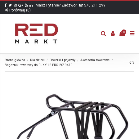
Masz Pytanie? Zadzwoń ☎ 570 211 299
Porównaj (
0
)
0
Strona główna
Dla dzieci
Rowerki i pojazdy
Akcesoria rowerowe
Bagażnik rowerowy do PUKY LS-PRO 20" 9470