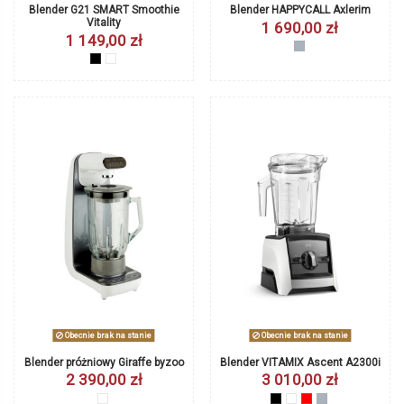
Blender G21 SMART Smoothie
Blender HAPPYCALL Axlerim
Vitality
1 690,00 zł
1 149,00 zł
srebrny
czarny
biały
Obecnie brak na stanie
Obecnie brak na stanie
Blender próżniowy Giraffe byzoo
Blender VITAMIX Ascent A2300i
2 390,00 zł
3 010,00 zł
biały
czarny
biały
czerwony
szary