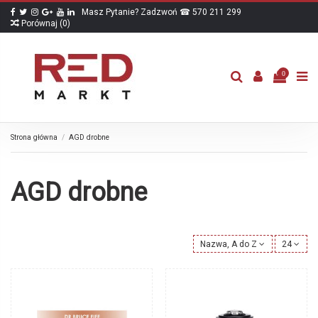
Masz Pytanie? Zadzwoń ☎ 570 211 299
Porównaj (
0
)
0
Strona główna
AGD drobne
AGD drobne
Nazwa, A do Z
24