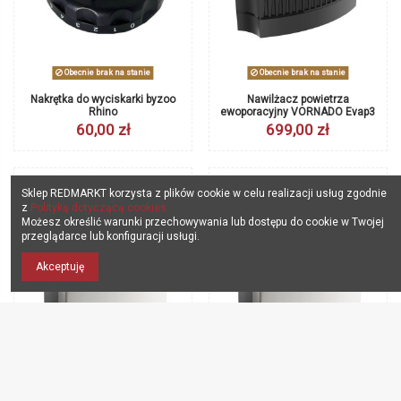
Obecnie brak na stanie
Obecnie brak na stanie
Nakrętka do wyciskarki byzoo
Nawilżacz powietrza
Rhino
ewoporacyjny VORNADO Evap3
60,00 zł
699,00 zł
Sklep REDMARKT korzysta z plików cookie w celu realizacji usług zgodnie
z
Polityką dotyczącą cookies.
Możesz określić warunki przechowywania lub dostępu do cookie w Twojej
przeglądarce lub konfiguracji usługi.
Akceptuję