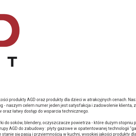
ści produkty AGD oraz produkty dla dzieci w atrakcyjnych cenach. Nasz
ug - naszym celem numer jeden jest satysfakcja i zadowolenie klient
 oraz łatwy dostęp do wsparcia technicznego.
rki do soków, blendery, oczyszczacze powietrza - które dużym stopniu 
 grupy AGD do zabudowy : płyty gazowe w opatentowanej technologii "ga
stanie się pasją i przyjemnością w kuchni, wysokiej jakości produkty dla d