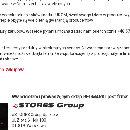
dukowane w Niemczech oraz wiele innych.
yciskarek do soków marki HUROM, światowego lidera w produkcji wy
epie objęte są wieloletnią gwarancją producentów.
dury zakupów. Wszelkie pytania można zadać nam telefonicznie
+48 57
i, oferujemy produkty w atrakcyjnych cenach. Nowoczesne rozwiązania
o również możliwe dzięki temu, że współpracujemy z profesjonalymi f
ń roboczy.
 do zakupów.
Właścicielem i prowadzącym sklep REDMARKT jest firma:
eSTORES Group Sp. z o.o.
ul. Złota 61 lok.100
01-819 Warszawa