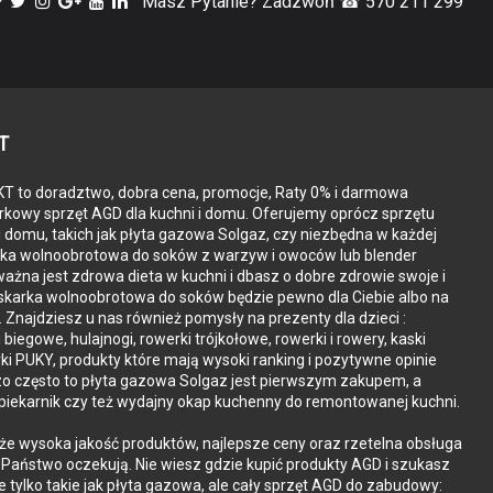
Masz Pytanie? Zadzwoń ☎ 570 211 299
T
 to doradztwo, dobra cena, promocje, Raty 0% i darmowa
kowy sprzęt AGD dla kuchni i domu. Oferujemy oprócz sprzętu
i domu, takich jak płyta gazowa Solgaz, czy niezbędna w każdej
rka wolnoobrotowa do soków z warzyw i owoców lub blender
ażna jest zdrowa dieta w kuchni i dbasz o dobre zdrowie swoje i
iskarka wolnoobrotowa do soków będzie pewno dla Ciebie albo na
. Znajdziesz u nas również pomysły na prezenty dla dzieci :
i biegowe, hulajnogi, rowerki trójkołowe, rowerki i rowery, kaski
ki PUKY, produkty które mają wysoki ranking i pozytywne opinie
zo często to płyta gazowa Solgaz jest pierwszym zakupem, a
piekarnik czy też wydajny okap kuchenny do remontowanej kuchni.
że wysoka jakość produktów, najlepsze ceny oraz rzetelna obsługa
o Państwo oczekują. Nie wiesz gdzie kupić produkty AGD i szukasz
ie tylko takie jak płyta gazowa, ale cały sprzęt AGD do zabudowy: