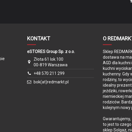
KONTAKT
O REDMARK
eSTORES Group Sp. z o.o.
Sklep REDMARKT
dostawa na mar
pie
Złota 61 lok.100
AGD dla kuchni 
00-819 Warszawa
kuchni wyciska
+48 570 211 299
kuchenny. Gdy w
rodziny, to wyc
bok(at)redmarkt.pl
idealny prezent
jeździki, rowerk
niemieckiej mar
rodziców. Bard
kolejnym nowy 
Gwarantujemy, 
to jest to czeg
sklep Solgaz, n