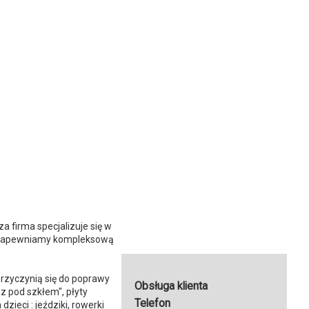
a firma specjalizuje się w
a, zapewniamy kompleksową
przyczynią się do poprawy
Obsługa klienta
z pod szkłem", płyty
Telefon
zieci : jeździki, rowerki