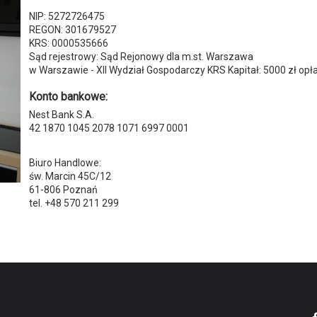
NIP: 5272726475
REGON: 301679527
KRS: 0000535666
Sąd rejestrowy: Sąd Rejonowy dla m.st. Warszawa
w Warszawie - XII Wydział Gospodarczy KRS Kapitał: 5000 zł opł
Konto bankowe:
Nest Bank S.A.
42 1870 1045 2078 1071 6997 0001
Biuro Handlowe:
św. Marcin 45C/12
61-806 Poznań
tel. +48 570 211 299