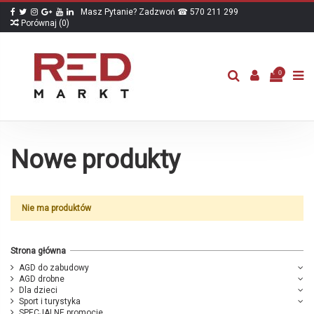
Masz Pytanie? Zadzwoń ☎ 570 211 299
Porównaj (
0
)
0
Nowe produkty
Nie ma produktów
Strona główna
AGD do zabudowy
AGD drobne
Dla dzieci
Sport i turystyka
SPECJALNE promocje