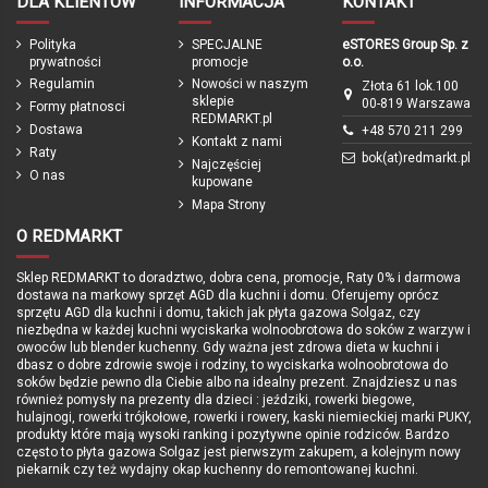
DLA KLIENTÓW
INFORMACJA
KONTAKT
Polityka
SPECJALNE
eSTORES Group Sp. z
prywatności
promocje
o.o.
Regulamin
Nowości w naszym
Złota 61 lok.100
sklepie
00-819 Warszawa
Formy płatnosci
REDMARKT.pl
Dostawa
+48 570 211 299
Kontakt z nami
Raty
bok(at)redmarkt.pl
Najczęściej
O nas
kupowane
Mapa Strony
O REDMARKT
Sklep REDMARKT to doradztwo, dobra cena, promocje, Raty 0% i darmowa
dostawa na markowy sprzęt AGD dla kuchni i domu. Oferujemy oprócz
sprzętu AGD dla kuchni i domu, takich jak płyta gazowa Solgaz, czy
niezbędna w każdej kuchni wyciskarka wolnoobrotowa do soków z warzyw i
owoców lub blender kuchenny. Gdy ważna jest zdrowa dieta w kuchni i
dbasz o dobre zdrowie swoje i rodziny, to wyciskarka wolnoobrotowa do
soków będzie pewno dla Ciebie albo na idealny prezent. Znajdziesz u nas
również pomysły na prezenty dla dzieci : jeździki, rowerki biegowe,
hulajnogi, rowerki trójkołowe, rowerki i rowery, kaski niemieckiej marki PUKY,
produkty które mają wysoki ranking i pozytywne opinie rodziców. Bardzo
często to płyta gazowa Solgaz jest pierwszym zakupem, a kolejnym nowy
piekarnik czy też wydajny okap kuchenny do remontowanej kuchni.