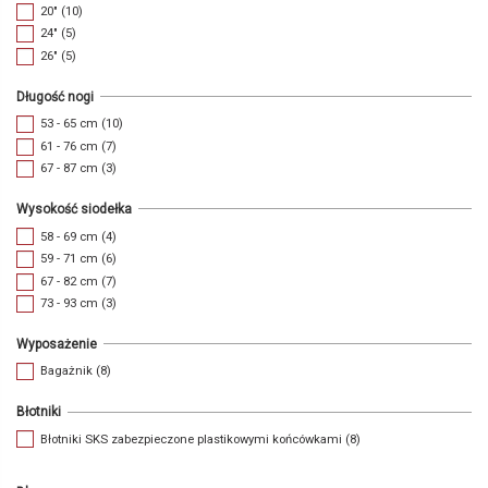
20"
(10)
24"
(5)
26"
(5)
Długość nogi
53 - 65 cm
(10)
61 - 76 cm
(7)
67 - 87 cm
(3)
Wysokość siodełka
58 - 69 cm
(4)
59 - 71 cm
(6)
67 - 82 cm
(7)
73 - 93 cm
(3)
Wyposażenie
Bagażnik
(8)
Błotniki
Błotniki SKS zabezpieczone plastikowymi końcówkami
(8)