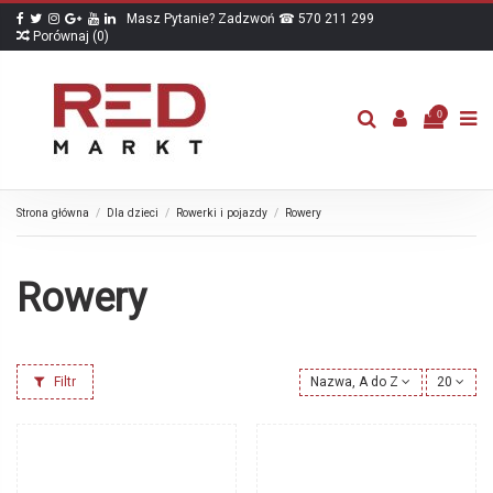
Masz Pytanie? Zadzwoń ☎ 570 211 299
Porównaj (
0
)
0
Strona główna
Dla dzieci
Rowerki i pojazdy
Rowery
Rowery
Filtr
Nazwa, A do Z
20