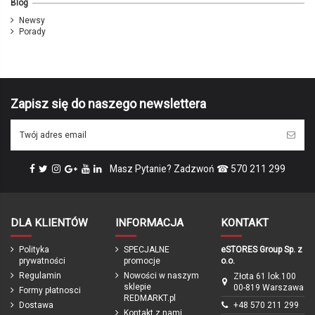
Blog
Newsy
Porady
Zapisz się do naszego newslettera
Masz Pytanie? Zadzwoń ☎ 570 211 299
DLA KLIENTÓW
INFORMACJA
KONTAKT
Polityka
SPECJALNE
eSTORES Group Sp. z
prywatności
promocje
o.o.
Regulamin
Nowości w naszym
Złota 61 lok.100
sklepie
00-819 Warszawa
Formy płatnosci
REDMARKT.pl
Dostawa
+48 570 211 299
Kontakt z nami