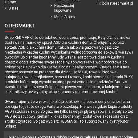
Raty
bok(at)redmarkt.pl
Najczęściej
O nas
kupowane
Mapa Strony
O REDMARKT
Sklep REDMARKT to doradztwo, dobra cena, promocje, Raty 0% i darmowa
dostawa na markowy sprzęt AGD dla kuchni i domu. Oferujemy oprócz
sprzętu AGD dla kuchni i domu, takich jak płyta gazowa Solgaz, czy
niezbędna w każdej kuchni wyciskarka wolnoobrotowa do soków z warzyw i
owoców lub blender kuchenny. Gdy ważna jest zdrowa dieta w kuchni i
dbasz o dobre zdrowie swoje i rodziny, to wyciskarka wolnoobrotowa do
soków będzie pewno dla Ciebie albo na idealny prezent. Znajdziesz u nas
również pomysły na prezenty dla dzieci : jeździki, rowerki biegowe,
hulajnogi, rowerki trójkołowe, rowerki i rowery, kaski niemieckiej marki PUKY,
produkty które mają wysoki ranking i pozytywne opinie rodziców. Bardzo
często to płyta gazowa Solgaz jest pierwszym zakupem, a kolejnym nowy
piekarnik czy też wydajny okap kuchenny do remontowanej kuchni.
Gwarantujemy, że wysoka jakość produktów, najlepsze ceny oraz rzetelna
obsługa to jest to czego Państwo oczekują. Nie wiesz gdzie kupić produkty
AGD i szukasz sklep Solgaz, nie tylko takie jak płyta gazowa, ale cały sprzęt
AGD do zabudowy: piekarnik, okap kuchenny i dodatkowe akcesoria oraz
środki czystości Solgaz wybierz REDMARKT to autoryzowany dystrybutor
Solgaz.
Sprawdź i KUPUJ Z NAMI - Zapraszamy sklep REDMARKT.pl !!!
Sklep REDMARKT korzysta z plików cookie w celu realizacji usług zgodnie