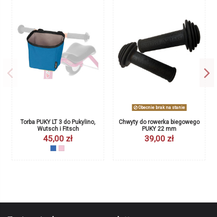
Gwarancja
24 miesiące
ean13
4015731091094
Marka
Obecnie brak na stanie
Torba PUKY LT 3 do Pukylino,
Chwyty do rowerka biegowego
Wutsch i Fitsch
PUKY 22 mm
45,00 zł
39,00 zł
niebieski 9732
różowy 9733