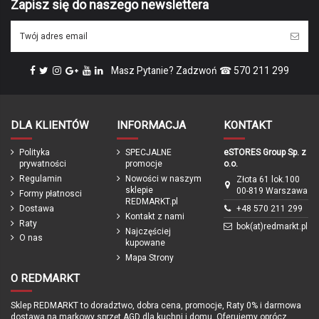
Zapisz się do naszego newslettera
Masz Pytanie? Zadzwoń ☎ 570 211 299
DLA KLIENTÓW
INFORMACJA
KONTAKT
Polityka
SPECJALNE
eSTORES Group Sp. z
prywatności
promocje
o.o.
Regulamin
Nowości w naszym
Złota 61 lok.100
sklepie
00-819 Warszawa
Formy płatnosci
REDMARKT.pl
Dostawa
+48 570 211 299
Kontakt z nami
Raty
bok(at)redmarkt.pl
Najczęściej
O nas
kupowane
Mapa Strony
O REDMARKT
Sklep REDMARKT to doradztwo, dobra cena, promocje, Raty 0% i darmowa
dostawa na markowy sprzęt AGD dla kuchni i domu. Oferujemy oprócz