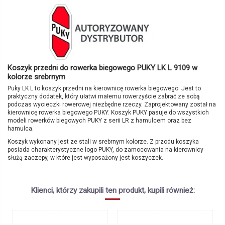
Koszyk przedni do rowerka biegowego PUKY LK L 9109 w
kolorze srebrnym
Puky LK L to koszyk przedni na kierownicę rowerka biegowego. Jest to
praktyczny dodatek, który ułatwi małemu rowerzyście zabrać ze sobą
podczas wycieczki rowerowej niezbędne rzeczy. Zaprojektowany został na
kierownicę rowerka biegowego PUKY. Koszyk PUKY pasuje do wszystkich
modeli
rowerków biegowych PUKY
z serii LR z hamulcem oraz bez
hamulca.
Koszyk wykonany jest ze stali w srebrnym kolorze. Z przodu koszyka
posiada charakterystyczne logo PUKY, do zamocowania na kierownicy
służą zaczepy, w które jest wyposażony jest koszyczek.
Brak opini
Marka
PUKY
Symbol producenta
LK L
Klienci, którzy zakupili ten produkt, kupili również:
Kolor
Srebrny
Produkcja
Niemcy