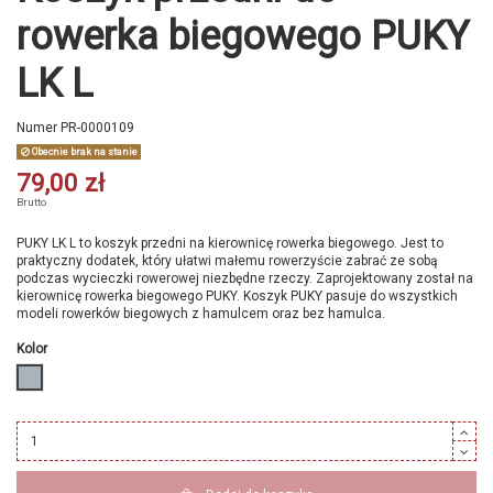
rowerka biegowego PUKY
LK L
Numer
PR-0000109
Obecnie brak na stanie
79,00 zł
Brutto
PUKY LK L to koszyk przedni na kierownicę rowerka biegowego. Jest to
praktyczny dodatek, który ułatwi małemu rowerzyście zabrać ze sobą
podczas wycieczki rowerowej niezbędne rzeczy. Zaprojektowany został na
kierownicę rowerka biegowego PUKY. Koszyk PUKY pasuje do wszystkich
modeli rowerków biegowych z hamulcem oraz bez hamulca.
Kolor
srebrny 9109