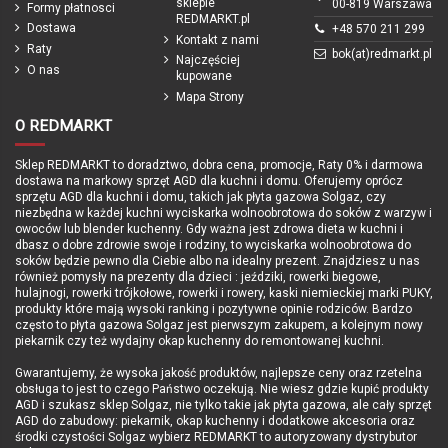
sklepie
00-819 Warszawa
Instrukcja obsługi w języku polskim,
Formy płatnosci
REDMARKT.pl
Taca do pieczenia
Dostawa
+48 570 211 299
Kontakt z nami
Raty
Szerokość
560 mm
bok(at)redmarkt.pl
Najczęściej
O nas
kupowane
Głębokość
550 mm
Mapa Strony
Wysokość
450 mm
O REDMARKT
Napięcie zasilania
230V / 50Hz
Sklep REDMARKT to doradztwo, dobra cena, promocje, Raty 0% i darmowa
Moc wyjściowa (ruszt / konwekcja)
1200W / 1750W
dostawa na markowy sprzęt AGD dla kuchni i domu. Oferujemy oprócz
sprzętu AGD dla kuchni i domu, takich jak płyta gazowa Solgaz, czy
Moc całkowita
3350W
niezbędna w każdej kuchni wyciskarka wolnoobrotowa do soków z warzyw i
Pojemność komory
50 l
owoców lub blender kuchenny. Gdy ważna jest zdrowa dieta w kuchni i
dbasz o dobre zdrowie swoje i rodziny, to wyciskarka wolnoobrotowa do
Temperatura nagrzewania
od 50 do 250 °C
soków będzie pewno dla Ciebie albo na idealny prezent. Znajdziesz u nas
również pomysły na prezenty dla dzieci : jeździki, rowerki biegowe,
Waga
34 kg
hulajnogi, rowerki trójkołowe, rowerki i rowery, kaski niemieckiej marki PUKY,
produkty które mają wysoki ranking i pozytywne opinie rodziców. Bardzo
Produkcja
Polska
często to płyta gazowa Solgaz jest pierwszym zakupem, a kolejnym nowy
piekarnik czy też wydajny okap kuchenny do remontowanej kuchni.
Gwarancja
24 miesiące Door To Door
Gwarantujemy, że wysoka jakość produktów, najlepsze ceny oraz rzetelna
obsługa to jest to czego Państwo oczekują. Nie wiesz gdzie kupić produkty
AGD i szukasz sklep Solgaz, nie tylko takie jak płyta gazowa, ale cały sprzęt
AGD do zabudowy: piekarnik, okap kuchenny i dodatkowe akcesoria oraz
środki czystości Solgaz wybierz REDMARKT to autoryzowany dystrybutor
Marka