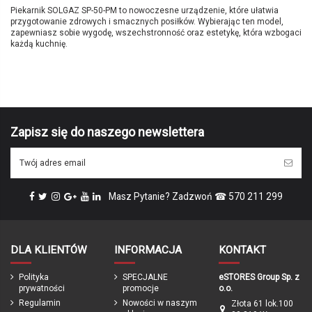
Piekarnik SOLGAZ SP-50-PM
to nowoczesne urządzenie, które ułatwia
przygotowanie zdrowych i smacznych posiłków. Wybierając ten model,
zapewniasz sobie wygodę, wszechstronność oraz estetykę, która wzbogaci
każdą kuchnię.
Brak opini
Marka
SOLGAZ
Symbol producenta
SP-50-PM
Kolor
czarny
Piekarnik
elektryczny
Zapisz się do naszego newslettera
Grill ( opiekacz )
Tak
Termoobieg
Tak
Rożen
Nie
Masz Pytanie? Zadzwoń ☎ 570 211 299
Termosonda
Nie
Mikrofala
Tak
Gotowanie na parze
Tak
DLA KLIENTÓW
INFORMACJA
KONTAKT
Timer
Tak
Polityka
SPECJALNE
eSTORES Group Sp. z
Sterowanie
Dotykowe - Sensor Touch
prywatności
promocje
o.o.
Regulamin
Nowości w naszym
Złota 61 lok.100
Wyposażenie
Blacha do pieczenia, Duży ruszt,