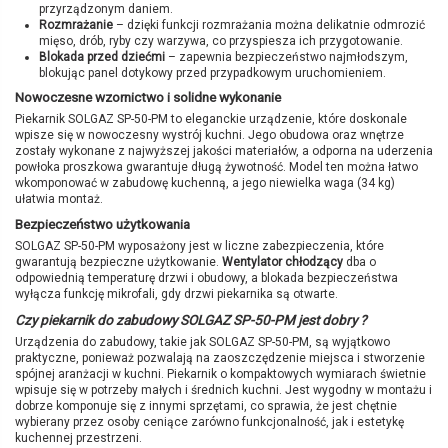
przyrządzonym daniem.
Rozmrażanie
– dzięki funkcji rozmrażania można delikatnie odmrozić
mięso, drób, ryby czy warzywa, co przyspiesza ich przygotowanie.
Blokada przed dziećmi
– zapewnia bezpieczeństwo najmłodszym,
blokując panel dotykowy przed przypadkowym uruchomieniem.
Nowoczesne wzornictwo i solidne wykonanie
Piekarnik SOLGAZ SP-50-PM to eleganckie urządzenie, które doskonale
wpisze się w nowoczesny wystrój kuchni. Jego obudowa oraz wnętrze
zostały wykonane z najwyższej jakości materiałów, a odporna na uderzenia
powłoka proszkowa gwarantuje długą żywotność. Model ten można łatwo
wkomponować w zabudowę kuchenną, a jego niewielka waga (34 kg)
ułatwia montaż.
Bezpieczeństwo użytkowania
SOLGAZ SP-50-PM wyposażony jest w liczne zabezpieczenia, które
gwarantują bezpieczne użytkowanie.
Wentylator chłodzący
dba o
odpowiednią temperaturę drzwi i obudowy, a blokada bezpieczeństwa
wyłącza funkcję mikrofali, gdy drzwi piekarnika są otwarte.
Czy piekarnik do zabudowy SOLGAZ SP-50-PM jest dobry ?
Urządzenia do zabudowy, takie jak SOLGAZ SP-50-PM, są wyjątkowo
praktyczne, ponieważ pozwalają na zaoszczędzenie miejsca i stworzenie
spójnej aranżacji w kuchni. Piekarnik o kompaktowych wymiarach świetnie
wpisuje się w potrzeby małych i średnich kuchni. Jest wygodny w montażu i
dobrze komponuje się z innymi sprzętami, co sprawia, że jest chętnie
wybierany przez osoby ceniące zarówno funkcjonalność, jak i estetykę
kuchennej przestrzeni.