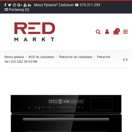
Masz Pytanie? Zadzwoń ☎ 570 211 299
Porównaj (
0
)
0
Strona główna
AGD do zabudowy
Piekarniki do zabudowy
Piekarnik
4w1 SOLGAZ SP-50-PM