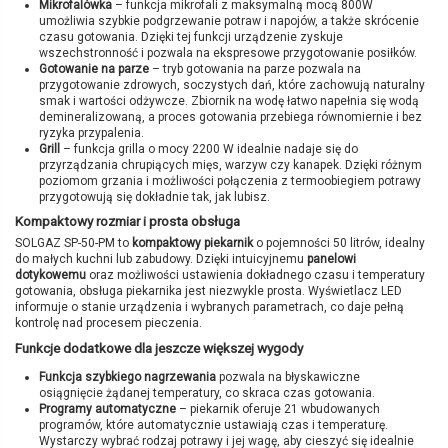
Mikrofalówka
– funkcja mikrofali z maksymalną mocą 800W
umożliwia szybkie podgrzewanie potraw i napojów, a także skrócenie
czasu gotowania. Dzięki tej funkcji urządzenie zyskuje
wszechstronność i pozwala na ekspresowe przygotowanie posiłków.
Gotowanie na parze
– tryb gotowania na parze pozwala na
przygotowanie zdrowych, soczystych dań, które zachowują naturalny
smak i wartości odżywcze. Zbiornik na wodę łatwo napełnia się wodą
demineralizowaną, a proces gotowania przebiega równomiernie i bez
ryzyka przypalenia.
Grill
– funkcja grilla o mocy 2200 W idealnie nadaje się do
przyrządzania chrupiących mięs, warzyw czy kanapek. Dzięki różnym
poziomom grzania i możliwości połączenia z termoobiegiem potrawy
przygotowują się dokładnie tak, jak lubisz.
Kompaktowy rozmiar i prosta obsługa
SOLGAZ SP-50-PM to
kompaktowy piekarnik
o pojemności 50 litrów, idealny
do małych kuchni lub zabudowy. Dzięki intuicyjnemu
panelowi
dotykowemu
oraz możliwości ustawienia dokładnego czasu i temperatury
gotowania, obsługa piekarnika jest niezwykle prosta. Wyświetlacz LED
informuje o stanie urządzenia i wybranych parametrach, co daje pełną
kontrolę nad procesem pieczenia.
Funkcje dodatkowe dla jeszcze większej wygody
Funkcja szybkiego nagrzewania
pozwala na błyskawiczne
osiągnięcie żądanej temperatury, co skraca czas gotowania.
Programy automatyczne
– piekarnik oferuje 21 wbudowanych
programów, które automatycznie ustawiają czas i temperaturę.
Wystarczy wybrać rodzaj potrawy i jej wagę, aby cieszyć się idealnie