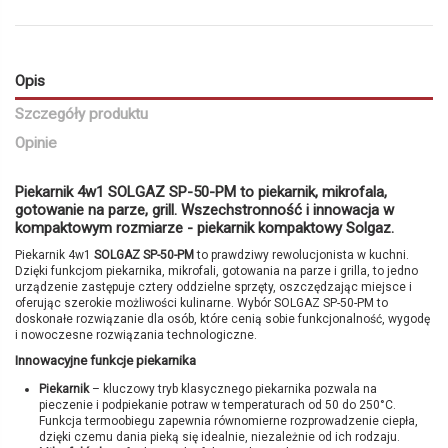
Opis
Szczegóły produktu
Opinie
Piekarnik 4w1 SOLGAZ SP-50-PM to piekarnik, mikrofala,
gotowanie na parze, grill. Wszechstronność i innowacja w
kompaktowym rozmiarze - piekarnik kompaktowy Solgaz.
Piekarnik 4w1
SOLGAZ SP-50-PM
to prawdziwy rewolucjonista w kuchni.
Dzięki funkcjom piekarnika, mikrofali, gotowania na parze i grilla, to jedno
urządzenie zastępuje cztery oddzielne sprzęty, oszczędzając miejsce i
oferując szerokie możliwości kulinarne. Wybór SOLGAZ SP-50-PM to
doskonałe rozwiązanie dla osób, które cenią sobie funkcjonalność, wygodę
i nowoczesne rozwiązania technologiczne.
Innowacyjne funkcje piekarnika
Piekarnik
– kluczowy tryb klasycznego piekarnika pozwala na
pieczenie i podpiekanie potraw w temperaturach od 50 do 250°C.
Funkcja termoobiegu zapewnia równomierne rozprowadzenie ciepła,
dzięki czemu dania pieką się idealnie, niezależnie od ich rodzaju.