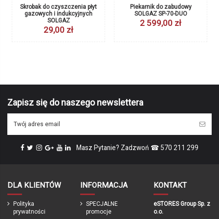
Stopnie prędkości wentylatora
3
Skrobak do czyszczenia płyt
Piekarnik do zabudowy
gazowych i indukcyjnych
SOLGAZ SP-70-DUO
Średnica wylotu
okrągły 150 mm
SOLGAZ
2 599,00 zł
29,00 zł
Pobór mocy
201 VA
Automatyczny włącznik
Detektor ciepła + spalin + dymu
Wydajność wentylatora
do 800 m³/h
Poziom szumu
min. 41dB, śr. 57dB
Klasa energetyczna
A
Zapisz się do naszego newslettera
Waga
15 kg
Sterowanie pilotem
Tak
Produkcja
Polska
Gwarancja
24 miesiące
Masz Pytanie? Zadzwoń ☎ 570 211 299
DLA KLIENTÓW
INFORMACJA
KONTAKT
Marka
Polityka
SPECJALNE
eSTORES Group Sp. z
prywatności
promocje
o.o.