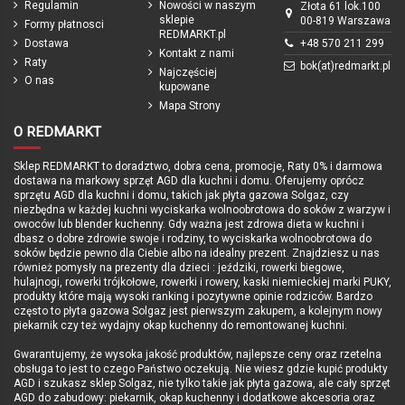
Regulamin
Nowości w naszym
Złota 61 lok.100
sklepie
00-819 Warszawa
Formy płatnosci
REDMARKT.pl
Dostawa
+48 570 211 299
Kontakt z nami
Raty
bok(at)redmarkt.pl
Najczęściej
O nas
kupowane
Mapa Strony
O REDMARKT
Sklep REDMARKT to doradztwo, dobra cena, promocje, Raty 0% i darmowa
dostawa na markowy sprzęt AGD dla kuchni i domu. Oferujemy oprócz
sprzętu AGD dla kuchni i domu, takich jak płyta gazowa Solgaz, czy
niezbędna w każdej kuchni wyciskarka wolnoobrotowa do soków z warzyw i
owoców lub blender kuchenny. Gdy ważna jest zdrowa dieta w kuchni i
dbasz o dobre zdrowie swoje i rodziny, to wyciskarka wolnoobrotowa do
soków będzie pewno dla Ciebie albo na idealny prezent. Znajdziesz u nas
również pomysły na prezenty dla dzieci : jeździki, rowerki biegowe,
hulajnogi, rowerki trójkołowe, rowerki i rowery, kaski niemieckiej marki PUKY,
produkty które mają wysoki ranking i pozytywne opinie rodziców. Bardzo
często to płyta gazowa Solgaz jest pierwszym zakupem, a kolejnym nowy
piekarnik czy też wydajny okap kuchenny do remontowanej kuchni.
Gwarantujemy, że wysoka jakość produktów, najlepsze ceny oraz rzetelna
obsługa to jest to czego Państwo oczekują. Nie wiesz gdzie kupić produkty
AGD i szukasz sklep Solgaz, nie tylko takie jak płyta gazowa, ale cały sprzęt
AGD do zabudowy: piekarnik, okap kuchenny i dodatkowe akcesoria oraz