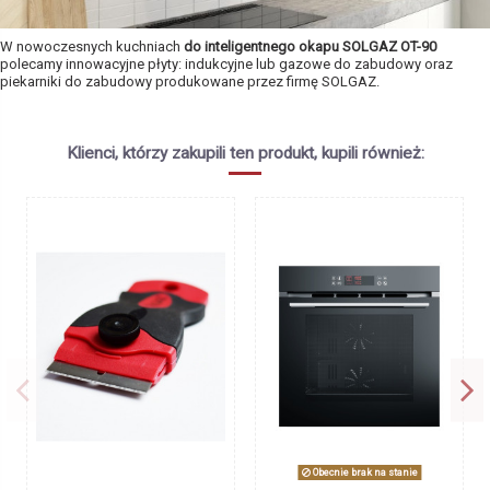
W nowoczesnych kuchniach
do inteligentnego okapu SOLGAZ OT-90
polecamy innowacyjne płyty:
indukcyjne lub gazowe do zabudowy
oraz
piekarniki do zabudowy produkowane przez firmę SOLGAZ.
Brak opini
Marka
SOLGAZ
Symbol producenta
OT-90
Klienci, którzy zakupili ten produkt, kupili również:
Tryb pracy
Wyciąg lub pochłaniacz
Kolor
srebrno-czarny
Filtr przeciwtłuszczowy
aluminiowy
Timer
Tak
Sterowanie
Dotykowe - Sensor Touch
Filtr węglowy do okapu SOLGAZ
4szt.
Oświetlenie
2 lampy LED
SOLGAZ
89,00 zł
Szerokość
900 mm
Głębokość
450 mm
Wysokość
600 mm
Napięcie zasilania
230V / 50Hz
Obecnie brak na stanie