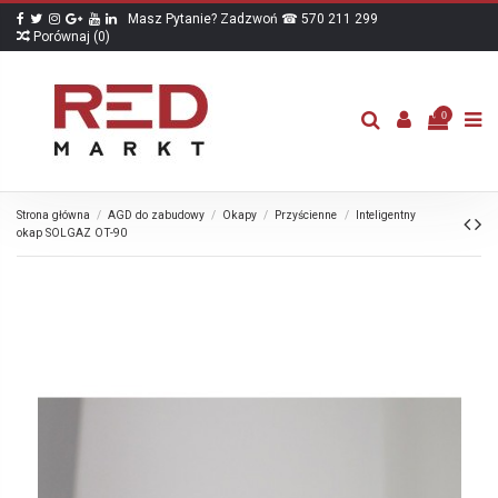
Masz Pytanie? Zadzwoń ☎ 570 211 299
Porównaj (
0
)
0
Strona główna
AGD do zabudowy
Okapy
Przyścienne
Inteligentny
okap SOLGAZ OT-90