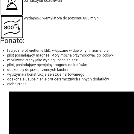
od naszych oczekiwań
Wydajność wentylatora do poziomu 800 m³/h
Ponato:
fabryczne oświetlenie LED, włączane w dowolnym momencie
pilot posiadający magnes, który można przymocować do lodówki
możliwość pracy jako wyciąg i pochłaniacz
pilot, posiadający specjalny magnes na lodówkę
doskonały do przestrzennych kuchni
wytrzymała konstrukcja ze szkła hartowanego
doskonałe uzupełnienie płyt ceramicznych i innych dodatków
cicha praca