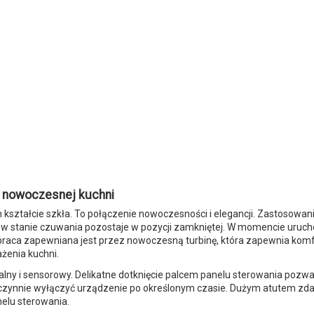
a nowoczesnej kuchni
 kształcie szkła. To połączenie nowoczesności i elegancji. Zastosowan
p w stanie czuwania pozostaje w pozycji zamkniętej. W momencie uruch
raca zapewniana jest przez nowoczesną turbinę, która zapewnia komf
żenia kuchni.
ny i sensorowy. Delikatne dotknięcie palcem panelu sterowania pozwal
amoczynnie wyłączyć urządzenie po określonym czasie. Dużym atutem z
elu sterowania.