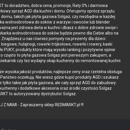
 to doradztwo, dobra cena, promocje, Raty 0% i darmowa
kowy sprzęt AGD dla kuchni i domu. Oferujemy oprócz sprzętu
i domu, takich jak płyta gazowa Solgaz, czy niezbędna w każdej
rka wolnoobrotowa do soków z warzyw i owoców lub blender
ażna jest zdrowa dieta w kuchni i dbasz o dobre zdrowie swoje i
iskarka wolnoobrotowa do soków będzie pewno dla Ciebie albo na
. Znajdziesz u nas również pomysły na prezenty dla dzieci :
i biegowe, hulajnogi, rowerki trójkołowe, rowerki i rowery, kaski
ki PUKY, produkty które mają wysoki ranking i pozytywne opinie
zo często to płyta gazowa Solgaz jest pierwszym zakupem, a
piekarnik czy też wydajny okap kuchenny do remontowanej kuchni.
że wysoka jakość produktów, najlepsze ceny oraz rzetelna obsługa
o Państwo oczekują. Nie wiesz gdzie kupić produkty AGD i szukasz
ie tylko takie jak płyta gazowa, ale cały sprzęt AGD do zabudowy:
 kuchenny i dodatkowe akcesoria oraz środki czystości Solgaz
KT to autoryzowany dystrybutor Solgaz.
J Z NAMI - Zapraszamy sklep REDMARKT.pl !!!