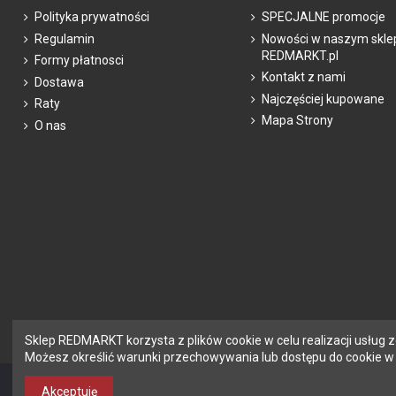
Polityka prywatności
SPECJALNE promocje
Głębokość
Regulamin
Nowości w naszym skle
REDMARKT.pl
Wysokość
Formy płatnosci
Kontakt z nami
Dostawa
Napięcie zasilania
Najczęściej kupowane
Raty
Stopnie prędkości wentylatora
Mapa Strony
O nas
Średnica wylotu
Pobór mocy
Wydajność wentylatora
Poziom szumu
Klasa energetyczna
Waga
Sterowanie pilotem
Sklep REDMARKT korzysta z plików cookie w celu realizacji usług 
Możesz określić warunki przechowywania lub dostępu do cookie w T
Produkcja
Gwarancja
Akceptuję