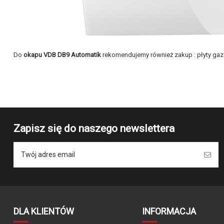
Do
okapu VDB DB9 Automatik
rekomendujemy również zakup :
płyty ga
Brak opini
Marka
Symbol producenta
Tryb pracy
Kolor
Zapisz się do naszego newslettera
Filtr przeciwtłuszczowy
Rodzaj filtra
Timer
Sterowanie
Oświetlenie
DLA KLIENTÓW
INFORMACJA
Szerokość