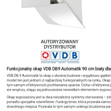
Funkcjonalny okap VDB DB9 Automatik 90 cm biały dl
VDB DB 9 Automatik to okap o skośnej budowie i wyjątkowo giętkim
model ten jest jednym z najbardziej funkcjonalnych na rynku. Oka
tym samym efektywność pochłaniania oparów. Cicha i efektywna p
we wnętrzu, stając się jednocześnie niewielkim elementem wyposa
Okap wyposażony jest w dwa niezależne systemy sterowania – zdal
ponadto specjalne oświetlenie i funkcję timer, która pozwala s
dowolnego miejsca. Pozwala to tym samym uniknąć brudzenia pan