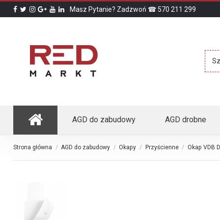
Masz Pytanie? Zadzwoń ☎ 570 211 299
AGD do zabudowy
AGD drobne
Strona główna
AGD do zabudowy
Okapy
Przyścienne
Okap VDB D