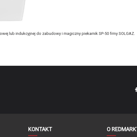
zowej lub indukcyjnej do zabudowy
i
magiczny piekarnik SP-50
frmy SOLGAZ.
VDB
VDB DB9 Automatik White
Wyciąg lub pochłaniacz
Biały
aluminiowy
węglowy (opcja) 2x FK DB
Tak
Dotykowe - Sensor Touch
2 lampy LED
KONTAKT
O REDMARK
900 mm