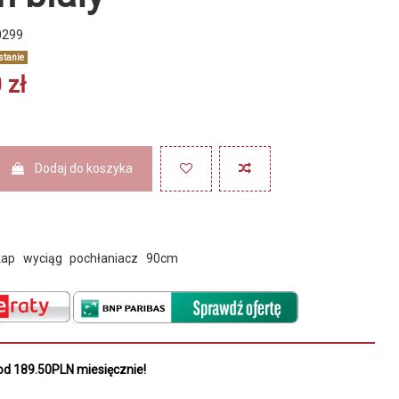
0299
stanie
 zł
Dodaj do koszyka
kap
wyciąg
pochłaniacz
90cm
od 189.50PLN miesięcznie!