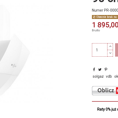
Numer
PR-000
Obecnie brak na 
1 895,00
Brutto
solgaz
vdb
o
Raty 0% już 