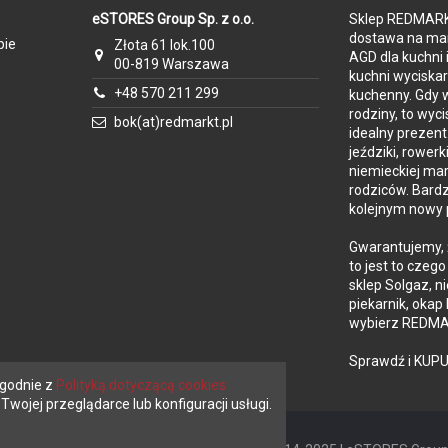
eSTORES Group Sp. z o.o.
Sklep REDMARKT
435 mm
dostawa na mar
pie
Złota 61 lok.100
AGD dla kuchni 
00-819 Warszawa
500 mm
kuchni wyciska
+48 570 211 299
kuchenny. Gdy w
230V / 50Hz
rodziny, to wyc
bok(at)redmarkt.pl
idealny prezent
3
jeździki, rowerk
Okrągły 150 mm
niemieckiej mar
rodziców. Bard
198 W
kolejnym nowy 
Do 1000m3/h
Gwarantujemy, 
to jest to czeg
Min. 51dB, max 65dB
sklep Solgaz, n
piekarnik, okap
C
wybierz REDMAR
30 kg
Sprawdź i KUPU
Tak
zgodnie z
Polityką dotyczącą cookies.
wojej przeglądarce lub konfiguracji usługi.
Polska
24 miesiące