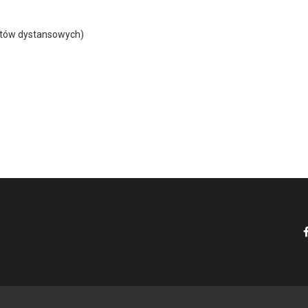
entów dystansowych)
PUKY
4140
niebieski
2½+
90 - 120 cm
35 - 48 cm
12"
35 - 44 cm