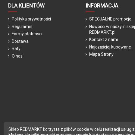
Hamulce
229,00 zł
DLA KLIENTÓW
INFORMACJA
Rodzaj opon
retroniebieski
Polityka prywatności
SPECJALNE promocje
Regulacja siodełka
Regulamin
Nowości w naszym skle
REDMARKT.pl
Regulacja kierownicy
Formy płatnosci
Kontakt z nami
Dostawa
Osłona kierownicy
Najczęściej kupowane
Raty
Podpórka
Mapa Strony
O nas
Waga
Produkcja
Gwarancja
ean13
4015731041402
Sklep REDMARKT korzysta z plików cookie w celu realizacji usług 
Możesz określić warunki przechowywania lub dostępu do cookie w T