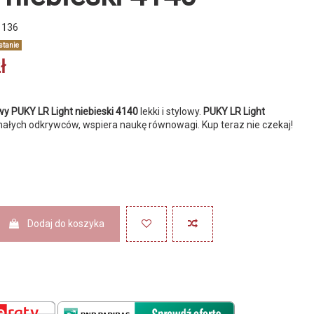
1136
stanie
ł
y PUKY LR Light niebieski 4140
lekki i stylowy.
PUKY LR Light
małych odkrywców, wspiera naukę równowagi. Kup teraz nie czekaj!
Dodaj do koszyka