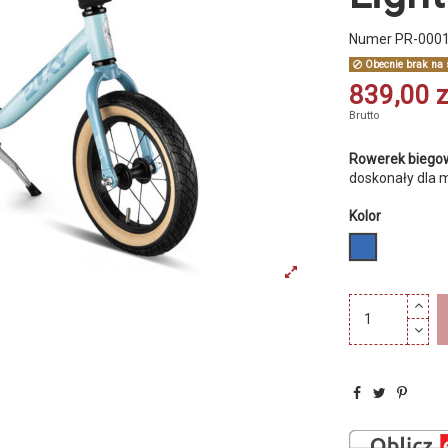
Numer
PR-000
Obecnie brak na 
839,00 z
Brutto
Rowerek biegow
doskonały dla 
Kolor
niebieski