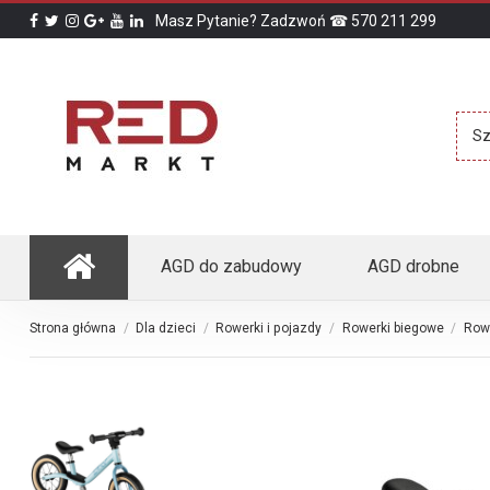
Masz Pytanie? Zadzwoń ☎ 570 211 299
AGD do zabudowy
AGD drobne
Strona główna
Dla dzieci
Rowerki i pojazdy
Rowerki biegowe
Rowe