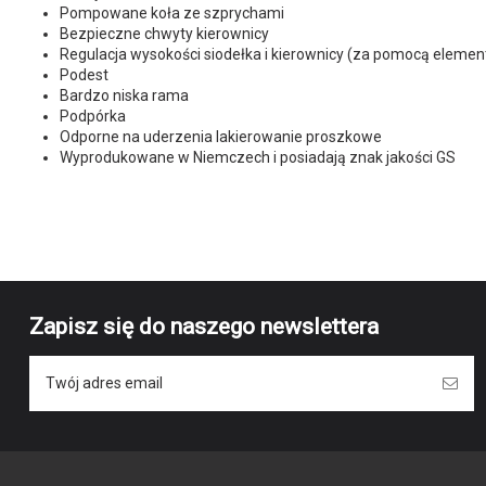
Pompowane koła ze szprychami
Bezpieczne chwyty kierownicy
Regulacja wysokości siodełka i kierownicy (za pomocą elem
Podest
Bardzo niska rama
Podpórka
Odporne na uderzenia lakierowanie proszkowe
Wyprodukowane w Niemczech i posiadają znak jakości GS
Brak opini
Marka
Symbol producenta
Kolor
Wiek
Zapisz się do naszego newslettera
Wzrost
Długość nogi
Wielkość kół
Kask PUKY Helmet S retro
Wysokość siodełka
niebieski 9586 (48 do 55 cm)
PUKY