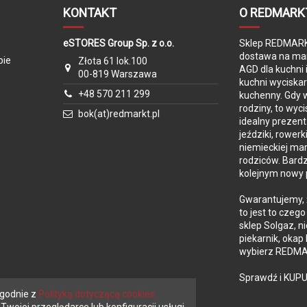
Nie
KONTAKT
O REDMARK
AIR opony pneumatyczne
eSTORES Group Sp. z o.o.
Sklep REDMARKT
Tak
dostawa na mar
pie
Złota 61 lok.100
AGD dla kuchni 
00-819 Warszawa
Tak
kuchni wyciska
+48 570 211 299
kuchenny. Gdy w
Tak
rodziny, to wyc
bok(at)redmarkt.pl
idealny prezent
Tak
jeździki, rowerk
3,3 kg
niemieckiej mar
rodziców. Bard
Niemcy
kolejnym nowy 
24 miesięce / z opcją darmowego pr
Gwarantujemy, 
to jest to czeg
sklep Solgaz, n
piekarnik, okap
wybierz REDMAR
Sprawdź i KUPU
zgodnie z
Polityką dotyczącą cookies.
wojej przeglądarce lub konfiguracji usługi.