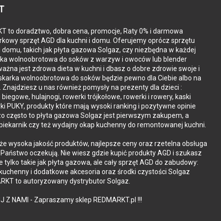
T
 to doradztwo, dobra cena, promocje, Raty 0% i darmowa
kowy sprzęt AGD dla kuchni i domu. Oferujemy oprócz sprzętu
i domu, takich jak płyta gazowa Solgaz, czy niezbędna w każdej
rka wolnoobrotowa do soków z warzyw i owoców lub blender
ażna jest zdrowa dieta w kuchni i dbasz o dobre zdrowie swoje i
iskarka wolnoobrotowa do soków będzie pewno dla Ciebie albo na
. Znajdziesz u nas również pomysły na prezenty dla dzieci :
i biegowe, hulajnogi, rowerki trójkołowe, rowerki i rowery, kaski
ki PUKY, produkty które mają wysoki ranking i pozytywne opinie
zo często to płyta gazowa Solgaz jest pierwszym zakupem, a
piekarnik czy też wydajny okap kuchenny do remontowanej kuchni.
zedłużenia po rejestracji produktu do 60 miesięcy
że wysoka jakość produktów, najlepsze ceny oraz rzetelna obsługa
o Państwo oczekują. Nie wiesz gdzie kupić produkty AGD i szukasz
ie tylko takie jak płyta gazowa, ale cały sprzęt AGD do zabudowy:
 kuchenny i dodatkowe akcesoria oraz środki czystości Solgaz
KT to autoryzowany dystrybutor Solgaz.
Marka
J Z NAMI - Zapraszamy sklep REDMARKT.pl !!!