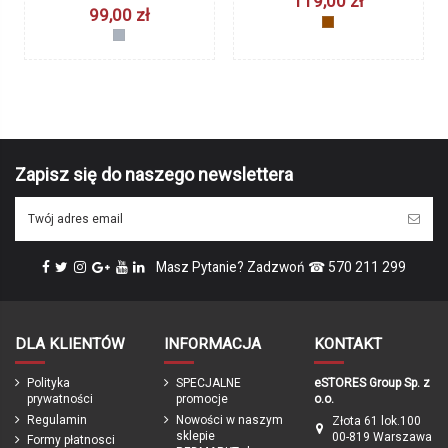
119,00 zł
99,00 zł
Waga
7,9 kg (* bez pedałów i podpórki)
brązowy
srebrny
Produkcja
Niemcy / Polska
Gwarancja
24 miesięce / z opcją darmowego
przedłużenia po rejestracji produktu
do 60 miesięcy
Kask PUKY Helmet S retro
Koła boczne do roweru 14" 16"
niebieski 9586 (48 do 55 cm)
18" PUKY Youke i Cyke 9427
PUKY
PUKY
ean13
4015731044045
229,00 zł
99,00 zł
Zapisz się do naszego newslettera
retroniebieski
srebrny
Marka
Masz Pytanie? Zadzwoń ☎ 570 211 299
DLA KLIENTÓW
INFORMACJA
KONTAKT
Polityka
SPECJALNE
eSTORES Group Sp. z
prywatności
promocje
o.o.
Regulamin
Nowości w naszym
Złota 61 lok.100
sklepie
00-819 Warszawa
Formy płatnosci