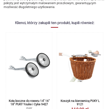
pokryty jest wytrzymałym malowaniem proszkowym, gwarantującym
możliwość długoletniego użytkowania.
Brak opini
Marka
PUKY
Symbol producenta
4404
Klienci, którzy zakupili ten produkt, kupili również:
Kolor
jagodowy
Wiek
5+
Wzrost
110 - 130 cm
Długość nogi
48 - 56 cm
Wielkość kół
18"
Kask PUKY Helmet S czarny
Kask PUKY Helmet S retro
9608 (48 do 55 cm)
zielony 9575 (48 do 55 cm)
Rama
Aluminiowa
PUKY
PUKY
229,00 zł
229,00 zł
Wysokość siodełka
50 - 58 cm
czarny
retrozielony
Hamulce
V-brake przód/Torpedo tył
Regulacja siodełka
Tak
Regulacja kierownicy
Tak
Osłona kierownicy
Tak
Koła boczne do roweru 14" 16"
Koszyk na kierownicę PUKY L
18" PUKY Youke i Cyke 9427
9121
Podpórka
Tak
PUKY