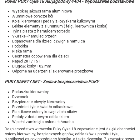
Rower PUKY Cyke 18 Alu jagodowy 4404 - Wyposażenie podstawowe
Wysokiej jakości rama aluminiowa
Aluminiowe obręcze kół
Koła, kierownica i pedały z łożyskami kulkowymi
Lekkie elementy z aluminium ( felgi, kierownica i korba)
Tylna piasta z hamulcem torpedo
V-Brake - hamulec przedni
Dopasowana dla dzieci dźwignia hamulca
Podpórka
Niska rama
Geometria odpowienia dla dzieci
Napęd 28T / 15T
Długość korby 102 mm
Odporne na uderzenia lakierowanie proszkowe
PUKY SAFETY SET - Zestaw bezpieczeństwa PUKY
Poduszka kierownicy
Dzwonek
Bezpieczne chwyty kierownicy
Przednie i tylne światło odbaskowe
Plastikowe osłony krawędzi błotników
Pedały z dodatowym odblaskiem
W pełni zamknięta osłona łańcucha
Bezpieczeństwo w rowerku Puky Cyke 18 zapewniane jest dzięki obecności
osłony kierownicy, bezpiecznych gripów, odblasków z przodu i tyłu,
plastikowej osłony przedniego błotnika, a także dzwonka. Z zewnątrz rower