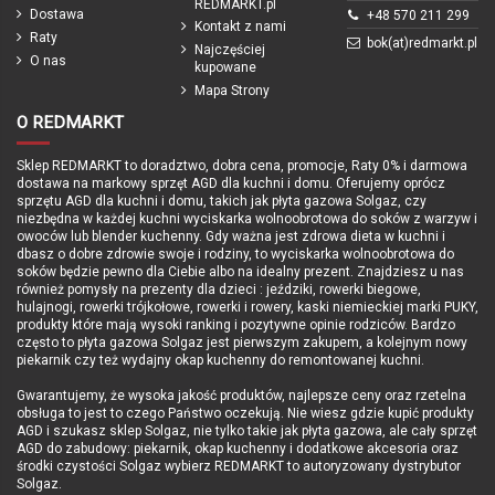
REDMARKT.pl
Dostawa
+48 570 211 299
Kontakt z nami
Raty
bok(at)redmarkt.pl
Najczęściej
O nas
kupowane
Mapa Strony
O REDMARKT
Sklep REDMARKT to doradztwo, dobra cena, promocje, Raty 0% i darmowa
dostawa na markowy sprzęt AGD dla kuchni i domu. Oferujemy oprócz
sprzętu AGD dla kuchni i domu, takich jak płyta gazowa Solgaz, czy
niezbędna w każdej kuchni wyciskarka wolnoobrotowa do soków z warzyw i
owoców lub blender kuchenny. Gdy ważna jest zdrowa dieta w kuchni i
dbasz o dobre zdrowie swoje i rodziny, to wyciskarka wolnoobrotowa do
soków będzie pewno dla Ciebie albo na idealny prezent. Znajdziesz u nas
również pomysły na prezenty dla dzieci : jeździki, rowerki biegowe,
hulajnogi, rowerki trójkołowe, rowerki i rowery, kaski niemieckiej marki PUKY,
produkty które mają wysoki ranking i pozytywne opinie rodziców. Bardzo
często to płyta gazowa Solgaz jest pierwszym zakupem, a kolejnym nowy
piekarnik czy też wydajny okap kuchenny do remontowanej kuchni.
Gwarantujemy, że wysoka jakość produktów, najlepsze ceny oraz rzetelna
obsługa to jest to czego Państwo oczekują. Nie wiesz gdzie kupić produkty
AGD i szukasz sklep Solgaz, nie tylko takie jak płyta gazowa, ale cały sprzęt
AGD do zabudowy: piekarnik, okap kuchenny i dodatkowe akcesoria oraz
środki czystości Solgaz wybierz REDMARKT to autoryzowany dystrybutor
Solgaz.