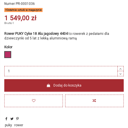
Numer
PR-0001036
Ostatnie sztuki w magazynie
1 549,00 zł
Brutto
1
Rower PUKY Cyke 18 Alu jagodowy 4404
to rowerek z pedałami dla
dziewczynki od 5 lat z lekką aluminiową ramą
Kolor
jagodowy
Dodaj do koszyka
puky
rower