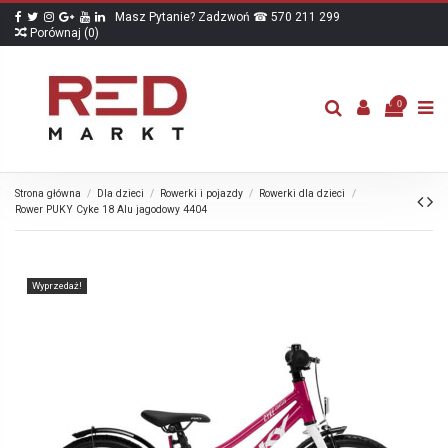
Masz Pytanie? Zadzwoń ☎ 570 211 299
Porównaj (
0
)
0
Strona główna
Dla dzieci
Rowerki i pojazdy
Rowerki dla dzieci
Rower PUKY Cyke 18 Alu jagodowy 4404
Wyprzedaż!