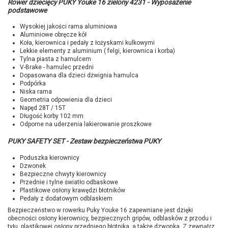
Rower dziecięcy PUKY Youke 16 zielony 4231 - Wyposażenie
podstawowe
Wysokiej jakości rama aluminiowa
Aluminiowe obręcze kół
Koła, kierownica i pedały z łożyskami kulkowymi
Lekkie elementy z aluminium ( felgi, kierownica i korba)
Tylna piasta z hamulcem
V-Brake - hamulec przedni
Dopasowana dla dzieci dźwignia hamulca
Podpórka
Niska rama
Geometria odpowienia dla dzieci
Napęd 28T / 15T
Długość korby 102 mm
Odporne na uderzenia lakierowanie proszkowe
PUKY SAFETY SET - Zestaw bezpieczeństwa PUKY
Poduszka kierownicy
Dzwonek
Bezpieczne chwyty kierownicy
Przednie i tylne światło odbaskowe
Plastikowe osłony krawędzi błotników
Pedały z dodatowym odblaskiem
Bezpieczeństwo w rowerku Puky Youke 16 zapewniane jest dzięki
obecności osłony kierownicy, bezpiecznych gripów, odblasków z przodu i
tyłu, plastikowej osłony przedniego błotnika, a także dzwonka. Z zewnątrz