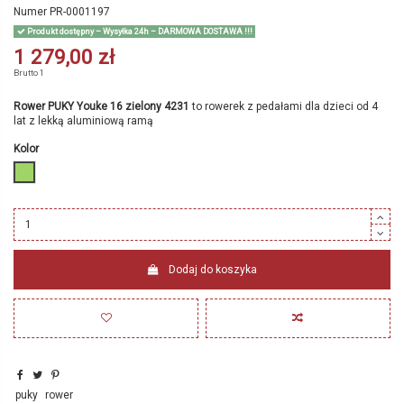
Numer
PR-0001197
Produkt dostępny – Wysyłka 24h – DARMOWA DOSTAWA !!!
1 279,00 zł
Brutto
1
Rower PUKY Youke 16 zielony 4231
to rowerek z pedałami dla dzieci od 4
lat z lekką aluminiową ramą
Kolor
zielony
Dodaj do koszyka
puky
rower