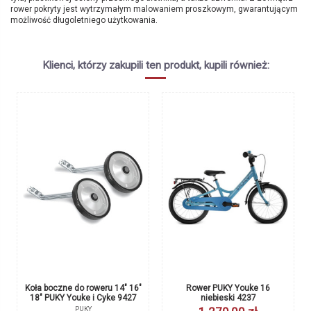
rower pokryty jest wytrzymałym malowaniem proszkowym, gwarantującym
możliwość długoletniego użytkowania.
Brak opini
Marka
PUKY
Symbol producenta
4231
Klienci, którzy zakupili ten produkt, kupili również:
Kolor
zielony
Wiek
4+
Wzrost
105 - 120 cm
Długość nogi
46 - 55 cm
Wielkość kół
16"
Koła boczne do roweru 14" 16"
18" PUKY Youke i Cyke 9427
Rama
Aluminiowa
PUKY
99,00 zł
Wysokość siodełka
49 - 58 cm
srebrny
Hamulce
V-brake przód/Torpedo tył
Regulacja siodełka
Tak
Regulacja kierownicy
Tak
Osłona kierownicy
Tak
Koła boczne do roweru 14" 16"
Rower PUKY Youke 16
18" PUKY Youke i Cyke 9427
niebieski 4237
Podpórka
Tak
PUKY