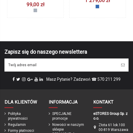
1 279,00 zł
99,00 zł
Waga
8,2 kg (* bez pedałów i podpórki)
niebieski
srebrny
Produkcja
Niemcy / Polska
Gwarancja
24 miesięce / z opcją darmowego
przedłużenia po rejestracji produktu
do 60 miesięcy
ean13
4015731042317
Zapisz się do naszego newslettera
Marka
Masz Pytanie? Zadzwoń ☎ 570 211 299
DLA KLIENTÓW
INFORMACJA
KONTAKT
Polityka
SPECJALNE
eSTORES Group Sp. z
prywatności
promocje
o.o.
Regulamin
Nowości w naszym
Złota 61 lok.100
sklepie
00-819 Warszawa
Formy płatnosci