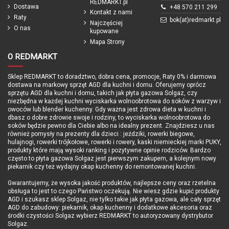
REDMARKT.pl
Dostawa
+48 570 211 299
Kontakt z nami
Raty
bok(at)redmarkt.pl
Najczęściej
O nas
kupowane
Mapa Strony
O REDMARKT
Sklep REDMARKT to doradztwo, dobra cena, promocje, Raty 0% i darmowa
dostawa na markowy sprzęt AGD dla kuchni i domu. Oferujemy oprócz
sprzętu AGD dla kuchni i domu, takich jak płyta gazowa Solgaz, czy
niezbędna w każdej kuchni wyciskarka wolnoobrotowa do soków z warzyw i
owoców lub blender kuchenny. Gdy ważna jest zdrowa dieta w kuchni i
dbasz o dobre zdrowie swoje i rodziny, to wyciskarka wolnoobrotowa do
soków będzie pewno dla Ciebie albo na idealny prezent. Znajdziesz u nas
również pomysły na prezenty dla dzieci : jeździki, rowerki biegowe,
hulajnogi, rowerki trójkołowe, rowerki i rowery, kaski niemieckiej marki PUKY,
produkty które mają wysoki ranking i pozytywne opinie rodziców. Bardzo
często to płyta gazowa Solgaz jest pierwszym zakupem, a kolejnym nowy
piekarnik czy też wydajny okap kuchenny do remontowanej kuchni.
Gwarantujemy, że wysoka jakość produktów, najlepsze ceny oraz rzetelna
obsługa to jest to czego Państwo oczekują. Nie wiesz gdzie kupić produkty
AGD i szukasz sklep Solgaz, nie tylko takie jak płyta gazowa, ale cały sprzęt
AGD do zabudowy: piekarnik, okap kuchenny i dodatkowe akcesoria oraz
środki czystości Solgaz wybierz REDMARKT to autoryzowany dystrybutor
Solgaz.