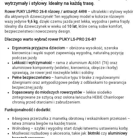
wytrzymały i stylowy. Idealny na każdą trasę.
Rower PUKY LS-PRO 26-8 różowy / antracyt 4498
– ultralekki i stylowy wybór
dla aktywnych dziewczynek! Ten wyjątkowy model w kolorze różowym
waży jedynie
9,6 kg
, dzięki czemu jazda jest lekka, wygodna i pełna frajdy.
Idealny dla dziewczynek w wieku od
10 lat
, które cenią sobie komfort,
bezpieczeństwo i nowoczesny design.
Dlaczego warto wybrać rower PUKY LS-PRO 26-8?
Ergonomia przyjazna dzieciom
– obniżona wysokość, szeroka
kierownica i wąski suport zapewniają wygodną, naturalną pozycję
podczas jazdy.
Lekkość i wytrzymałość
– rama z aluminium AL6061 (T6) oraz
aluminiowe komponenty (widelec, kierownica, obręcze i korby)
sprawiają, że rower jest niezwykle lekki i solidny.
Pełne bezpieczeństwo
– hamulce typu V-brake z regulowanymi
dźwigniami oraz antypoślizgowe pedały z odblaskami to gwarancja
bezpiecznej jazdy.
Dopasowany do młodszych rowerzystów
– lekkie siodełko
zintegrowane ze sztycą oraz osłona łańcucha HEBIE Chainlooper
chronią przed otarciami i zabrudzeniem.
Funkcjonalność i dodatki:
8-biegowa przerzutka z manetką obrotową i wskaźnikiem przełożeń –
łatwa zmiana biegów na każdej trasie.
Wolnobieg – szybki i wygodny start dzięki łatwemu ustawieniu korby.
Możliwość rozbudowy o akcesoria, takie jak:
błotniki
czy
aluminiowy