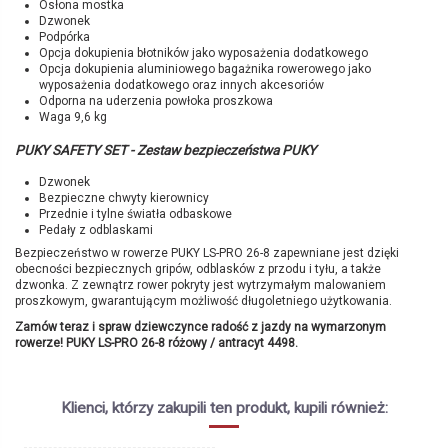
Osłona mostka
Dzwonek
Podpórka
Opcja dokupienia błotników jako wyposażenia dodatkowego
Opcja dokupienia aluminiowego bagażnika rowerowego jako
wyposażenia dodatkowego oraz innych akcesoriów
Odporna na uderzenia powłoka proszkowa
Waga 9,6 kg
PUKY SAFETY SET - Zestaw bezpieczeństwa PUKY
Dzwonek
Bezpieczne chwyty kierownicy
Przednie i tylne światła odbaskowe
Pedały z odblaskami
Bezpieczeństwo w rowerze PUKY LS-PRO 26-8 zapewniane jest dzięki
obecności bezpiecznych gripów, odblasków z przodu i tyłu, a także
dzwonka. Z zewnątrz rower pokryty jest wytrzymałym malowaniem
proszkowym, gwarantującym możliwość długoletniego użytkowania.
Zamów teraz i spraw dziewczynce radość z jazdy na wymarzonym
rowerze!
PUKY LS-PRO 26-8 różowy / antracyt 4498
.
Brak opini
Marka
PUKY
Symbol producenta
4498
Klienci, którzy zakupili ten produkt, kupili również:
Kolor
różowy / antracyt