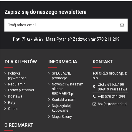
PUKY
PUKY
ean13
4015731044984
229,00 zł
69,00 zł
Zapisz się do naszego newslettera
różowy
różowy
Marka
Masz Pytanie? Zadzwoń ☎ 570 211 299
DLA KLIENTÓW
INFORMACJA
KONTAKT
Polityka
SPECJALNE
eSTORES Group Sp. z
prywatności
promocje
o.o.
Obecnie brak na stanie
Regulamin
Nowości w naszym
Złota 61 lok.100
Bagażnik rowerowy do PUKY LS-
sklepie
00-819 Warszawa
Formy płatnosci
PRO 26" 9477
REDMARKT.pl
PUKY
Dostawa
+48 570 211 299
Kontakt z nami
189,00 zł
Raty
bok(at)redmarkt.pl
Najczęściej
czarny
O nas
kupowane
Mapa Strony
O REDMARKT