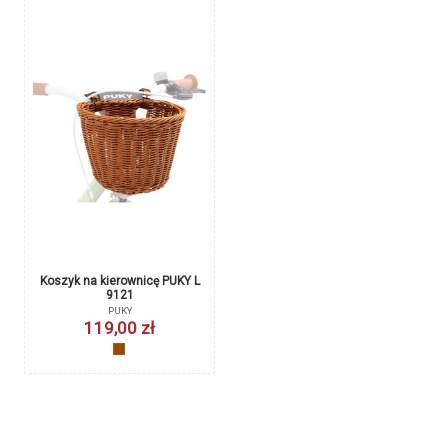
Wiek
10+
Wzrost
140 - 160 cm
Długość nogi
67 - 87 cm
Wielkość kół
26"
Koszyk na kierownicę PUKY L
Błotniki rowerowe 26 cali PUKY
9121
9467 czarny do LS-PRO
Rama
Aluminiowa
PUKY
PUKY
119,00 zł
169,00 zł
Wysokość siodełka
73 - 93 cm
brązowy
czarny
Hamulce
V-brake przód/V-brake tył
Regulacja siodełka
Tak
Regulacja kierownicy
Tak
Przerzutka tylna
8-biegowa
Koszyk na kierownicę PUKY L
9121
Podpórka
Tak
PUKY
119,00 zł
Waga
9,6 kg
brązowy
Produkcja
Niemcy / Polska
Gwarancja
24 miesięce / z opcją darmowego
Obecnie brak na stanie
przedłużenia po rejestracji produktu
do 60 miesięcy
Kask PUKY Helmet M retro
Zapięcie rowerowe PUKY
różowy 9611 (54 do 58 cm)
Lockstar retro różowy 9436