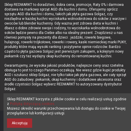
Sklep REDMARKT to doradztwo, dobra cena, promocje, Raty 0% i darmowa
dostawa na markowy sprzęt AGD dla kuchni i domu. Oferujemy oprócz
sprzętu AGD dla kuchni i domu, takich jak płyta gazowa Solgaz, czy
niezbędna w każdej kuchni wyciskarka wolnoobrotowa do soków z warzyw i
owoców lub blender kuchenny. Gdy ważna jest zdrowa dieta w kuchni i
dbasz o dobre zdrowie swoje i rodziny, to wyciskarka wolnoobrotowa do
soków będzie pewno dla Ciebie albo na idealny prezent. Znajdziesz u nas
również pomysły na prezenty dla dzieci : jeździki, rowerki biegowe,
hulajnogi, rowerki trójkołowe, rowerki i rowery, kaski niemieckiej marki PUKY,
produkty które mają wysoki ranking i pozytywne opinie rodziców. Bardzo
często to płyta gazowa Solgaz jest pierwszym zakupem, a kolejnym nowy
piekarnik czy też wydajny okap kuchenny do remontowanej kuchni.
Gwarantujemy, że wysoka jakość produktów, najlepsze ceny oraz rzetelna
obsługa to jest to czego Państwo oczekują. Nie wiesz gdzie kupić produkty
AGD i szukasz sklep Solgaz, nie tylko takie jak płyta gazowa, ale cały sprzęt
AGD do zabudowy: piekarnik, okap kuchenny i dodatkowe akcesoria oraz
środki czystości Solgaz wybierz REDMARKT to autoryzowany dystrybutor
Solgaz.
Sprawdź i KUPUJ Z NAMI - Zapraszamy sklep REDMARKT.pl !!!
Sklep REDMARKT korzysta z plików cookie w celu realizacji usług zgodnie
z
Polityką dotyczącą cookies.
Możesz określić warunki przechowywania lub dostępu do cookie w Twojej
przeglądarce lub konfiguracji usługi.
Sklep
REDMARKT.pl
wszelkie prawa zastrzeżone © 2014-2025 | eSTORES
Akceptuję
Group Sp. z o.o.