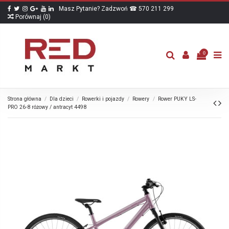
Masz Pytanie? Zadzwoń ☎ 570 211 299
Porównaj (
0
)
0
Strona główna
Dla dzieci
Rowerki i pojazdy
Rowery
Rower PUKY LS-
PRO 26-8 różowy / antracyt 4498