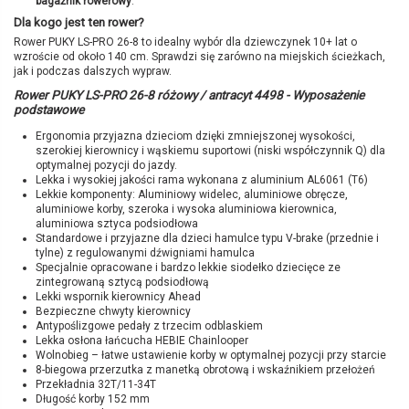
bagażnik rowerowy
.
Dla kogo jest ten rower?
Rower PUKY LS-PRO 26-8 to idealny wybór dla dziewczynek 10+ lat o
wzroście od około 140 cm. Sprawdzi się zarówno na miejskich ścieżkach,
jak i podczas dalszych wypraw.
Rower PUKY LS-PRO 26-8 różowy / antracyt 4498 - Wyposażenie
podstawowe
Ergonomia przyjazna dzieciom dzięki zmniejszonej wysokości,
szerokiej kierownicy i wąskiemu suportowi (niski współczynnik Q) dla
optymalnej pozycji do jazdy.
Lekka i wysokiej jakości rama wykonana z aluminium AL6061 (T6)
Lekkie komponenty: Aluminiowy widelec, aluminiowe obręcze,
aluminiowe korby, szeroka i wysoka aluminiowa kierownica,
aluminiowa sztyca podsiodłowa
Standardowe i przyjazne dla dzieci hamulce typu V-brake (przednie i
tylne) z regulowanymi dźwigniami hamulca
Specjalnie opracowane i bardzo lekkie siodełko dziecięce ze
zintegrowaną sztycą podsiodłową
Lekki wspornik kierownicy Ahead
Bezpieczne chwyty kierownicy
Antypoślizgowe pedały z trzecim odblaskiem
Lekka osłona łańcucha HEBIE Chainlooper
Wolnobieg – łatwe ustawienie korby w optymalnej pozycji przy starcie
8-biegowa przerzutka z manetką obrotową i wskaźnikiem przełożeń
Przekładnia 32T/11-34T
Długość korby 152 mm