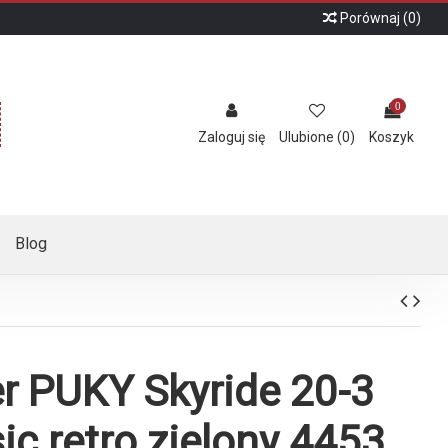
Porównaj (
0
)
0
Zaloguj się
Ulubione (
0
)
Koszyk
Blog
r PUKY Skyride 20-3
ic retro zielony 4453