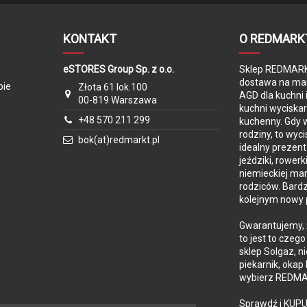
KY Lockstar
Aluminiowa
437
58 - 69 cm
KONTAKT
O REDMARK
V-brake przód/V-brake tył
ielony
eSTORES Group Sp. z o.o.
Sklep REDMARKT
Tak
dostawa na mar
pie
Złota 61 lok.100
AGD dla kuchni 
00-819 Warszawa
Tak
kuchni wyciska
+48 570 211 299
kuchenny. Gdy w
3-biegowa piasta SHIMANO Nexus
rodziny, to wyc
bok(at)redmarkt.pl
idealny prezent
Dynamo SHIMANO w piaście, przedni 
jeździki, rowerk
światła postojowego
niemieckiej mar
Błotniki SKS zabezpieczone plast
rodziców. Bard
kolejnym nowy 
Tak
Gwarantujemy, 
Bagażnik
to jest to czeg
sklep Solgaz, n
11,3 kg (* bez pedałów i podpórki)
piekarnik, okap
wybierz REDMAR
Niemcy / Polska
PUKY GmbH & Co. KG Fortuna Str. 
Sprawdź i KUPU