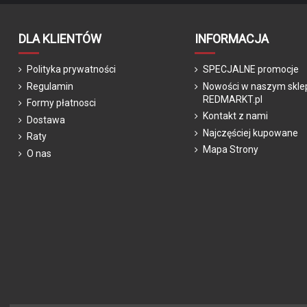
Kask PUKY Helmet M retro zielony
Zapięcie rowerowe PU
Rama
9585 (54 do 58 cm)
retro zielony 9
PUKY
PUKY
Wysokość siodełka
229,00 zł
69,00 zł
DLA KLIENTÓW
INFORMACJA
Hamulce
retrozielony
retroz
Polityka prywatności
SPECJALNE promocje
Regulacja siodełka
Regulamin
Nowości w naszym skle
REDMARKT.pl
Regulacja kierownicy
Formy płatnosci
Kontakt z nami
Dostawa
Przerzutka tylna
Najczęściej kupowane
Raty
Oświeltenie
Mapa Strony
O nas
Błotniki
Podpórka
Wyposażenie
Waga
Produkcja
Podmiot odpowiedzialny