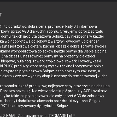
T
 to doradztwo, dobra cena, promocje, Raty 0% i darmowa
kowy sprzęt AGD dla kuchni i domu. Oferujemy oprócz sprzętu
i domu, takich jak płyta gazowa Solgaz, czy niezbędna w każdej
rka wolnoobrotowa do soków z warzyw i owoców lub blender
ażna jest zdrowa dieta w kuchni i dbasz o dobre zdrowie swoje i
iskarka wolnoobrotowa do soków będzie pewno dla Ciebie albo na
. Znajdziesz u nas również pomysły na prezenty dla dzieci :
reflektor LED ze światłem ciągłym, światło tylne LED z funkcją
i biegowe, hulajnogi, rowerki trójkołowe, rowerki i rowery, kaski
ki PUKY, produkty które mają wysoki ranking i pozytywne opinie
ikowymi końcówkami
zo często to płyta gazowa Solgaz jest pierwszym zakupem, a
piekarnik czy też wydajny okap kuchenny do remontowanej kuchni.
że wysoka jakość produktów, najlepsze ceny oraz rzetelna obsługa
o Państwo oczekują. Nie wiesz gdzie kupić produkty AGD i szukasz
ie tylko takie jak płyta gazowa, ale cały sprzęt AGD do zabudowy:
 kuchenny i dodatkowe akcesoria oraz środki czystości Solgaz
KT to autoryzowany dystrybutor Solgaz.
11 42489 Wülfrath Niemcy
info@puky.de
J Z NAMI - Zapraszamy sklep REDMARKT.pl !!!