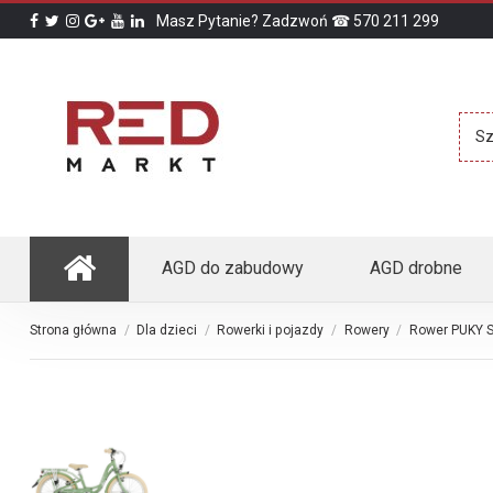
Masz Pytanie? Zadzwoń ☎ 570 211 299
AGD do zabudowy
AGD drobne
Strona główna
Dla dzieci
Rowerki i pojazdy
Rowery
Rower PUKY Sk