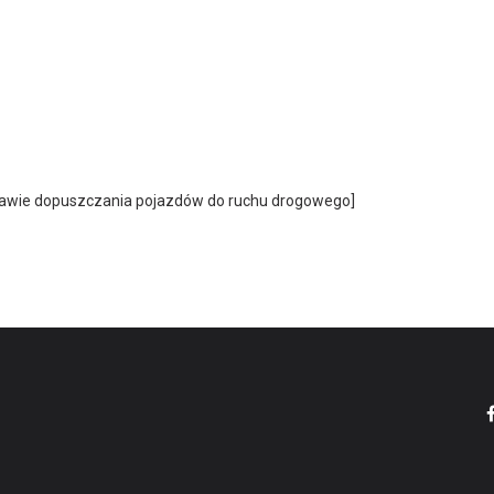
awie dopuszczania pojazdów do ruchu drogowego]
PUKY
4453
retro zielony
6+
122 - 141 cm
53 - 65 cm
20"