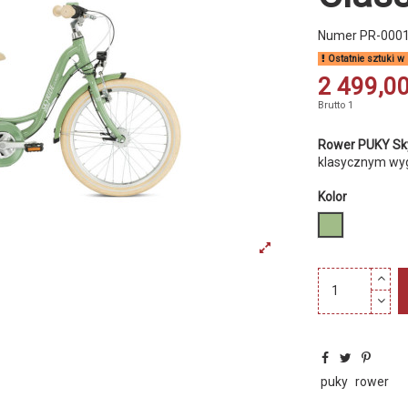
Numer
PR-000
Ostatnie sztuki w
2 499,00
Brutto
1
Rower PUKY Skyr
klasycznym wyg
Kolor
retrozielony
puky
rower