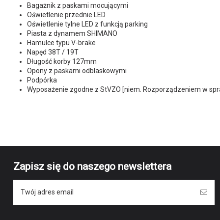
Bagażnik z paskami mocującymi
Oświetlenie przednie LED
Oświetlenie tylne LED z funkcją parking
Piasta z dynamem SHIMANO
Hamulce typu V-brake
Napęd 38T / 19T
Długość korby 127mm
Opony z paskami odblaskowymi
Podpórka
Wyposażenie zgodne z StVZO [niem. Rozporządzeniem w spr
Brak opini
Marka
Symbol producenta
Kolor
Wiek
Zapisz się do naszego newslettera
Wzrost
Długość nogi
Wielkość kół