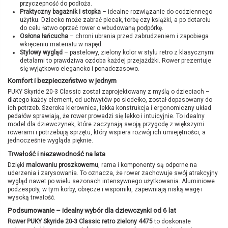
przyczepność do podłoża.
Praktyczny bagażnik i stopka
– idealne rozwiązanie do codziennego
użytku. Dziecko może zabrać plecak, torbę czy książki, a po dotarciu
do celu łatwo oprzeć rower o wbudowaną podpórkę.
Osłona łańcucha
– chroni ubrania przed zabrudzeniem i zapobiega
wkręceniu materiału w napęd.
Stylowy wygląd
– pastelowy, zielony kolor w stylu retro z klasycznymi
detalami to prawdziwa ozdoba każdej przejażdżki. Rower prezentuje
się wyjątkowo elegancko i ponadczasowo.
Komfort i bezpieczeństwo w jednym
PUKY Skyride 20-3 Classic został zaprojektowany z myślą o dzieciach –
dlatego każdy element, od uchwytów po siodełko, został dopasowany do
ich potrzeb. Szeroka kierownica, lekka konstrukcja i ergonomiczny układ
pedałów sprawiają, że rower prowadzi się lekko i intuicyjnie. To idealny
model dla dziewczynek, które zaczynają swoją przygodę z większymi
rowerami i potrzebują sprzętu, który wspiera rozwój ich umiejętności, a
jednocześnie wygląda pięknie.
Trwałość i niezawodność na lata
Dzięki
malowaniu proszkowemu
, rama i komponenty są odporne na
uderzenia i zarysowania. To oznacza, że rower zachowuje swój atrakcyjny
wygląd nawet po wielu sezonach intensywnego użytkowania. Aluminiowe
podzespoły, w tym korby, obręcze i wsporniki, zapewniają niską wagę i
wysoką trwałość.
Podsumowanie – idealny wybór dla dziewczynki od 6 lat
Rower PUKY Skyride 20-3 Classic retro zielony 4475
to doskonałe