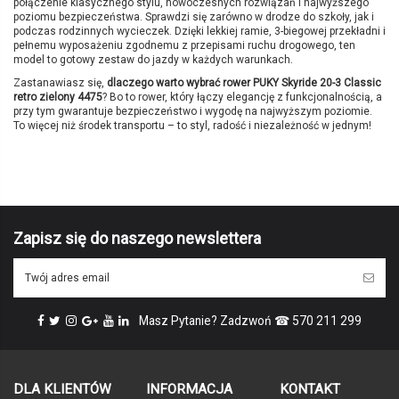
połączenie klasycznego stylu, nowoczesnych rozwiązań i najwyższego
poziomu bezpieczeństwa. Sprawdzi się zarówno w drodze do szkoły, jak i
podczas rodzinnych wycieczek. Dzięki lekkiej ramie, 3-biegowej przekładni i
pełnemu wyposażeniu zgodnemu z przepisami ruchu drogowego, ten
model to gotowy zestaw do jazdy w każdych warunkach.
Zastanawiasz się,
dlaczego warto wybrać
rower PUKY Skyride 20-3 Classic
retro zielony 4475
? Bo to rower, który łączy elegancję z funkcjonalnością, a
przy tym gwarantuje bezpieczeństwo i wygodę na najwyższym poziomie.
To więcej niż środek transportu – to styl, radość i niezależność w jednym!
Brak opini
Marka
PUKY
Symbol producenta
4475
Kolor
retro zielony
Wiek
6+
Zapisz się do naszego newslettera
Wzrost
122 - 141 cm
Długość nogi
53 - 65 cm
Wielkość kół
20"
Koszyk na kierownicę PUKY L
Kask PUKY Helmet M retro
Masz Pytanie? Zadzwoń ☎ 570 211 299
9121
zielony 9585 (54 do 58 cm)
Rama
Aluminiowa
PUKY
PUKY
119,00 zł
229,00 zł
Wysokość siodełka
58 - 69 cm
brązowy
retrozielony
Hamulce
V-brake przód/V-brake tył
DLA KLIENTÓW
INFORMACJA
KONTAKT