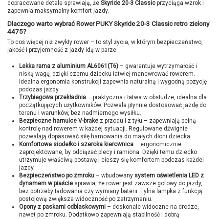
dopracowane detale sprawiają, że
Skyride 20-3 Classic
przyciąga wzrok i
zapewnia maksymalny komfort jazdy.
Dlaczego warto wybrać Rower PUKY Skyride 20-3 Classic retro zielony
4475?
To coś więcej niż zwykły rower – to styl życia, w którym bezpieczeństwo,
jakość i przyjemność z jazdy idą w parze.
Lekka rama z aluminium AL6061(T6)
– gwarantuje wytrzymałość i
niską wagę, dzięki czemu dziecku łatwiej manewrować rowerem.
Idealna ergonomia konstrukcji zapewnia naturalną i wygodną pozycję
podczas jazdy.
Trzybiegowa przekładnia
– praktyczna i łatwa w obsłudze, idealna dla
początkujących użytkowników. Pozwala płynnie dostosować jazdę do
terenu i warunków, bez nadmiernego wysiłku.
Bezpieczne hamulce V-brake
z przodu i z tyłu – zapewniają pełną
kontrolę nad rowerem w każdej sytuacji. Regulowane dźwignie
pozwalają dopasować siłę hamowania do małych dłoni dziecka.
Komfortowe siodełko i szeroka kierownica
– ergonomicznie
zaprojektowane, by odciążać plecy i ramiona. Dzięki temu dziecko
utrzymuje właściwą postawę i cieszy się komfortem podczas każdej
jazdy.
Bezpieczeństwo po zmroku
– wbudowany
system oświetlenia LED z
dynamem w piaście
sprawia, że rower jest zawsze gotowy do jazdy,
bez potrzeby ładowania czy wymiany baterii. Tylna lampka z funkcją
postojową zwiększa widoczność po zatrzymaniu.
Opony z paskami odblaskowymi
– doskonale widoczne na drodze,
nawet po zmroku. Dodatkowo zapewniają stabilność i dobrą