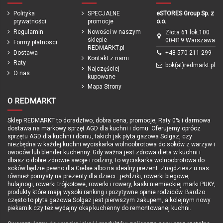
Regulacja siodełka
Tak
Polityka
SPECJALNE
eSTORES Group Sp. z
Regulacja kierownicy
Tak
prywatności
promocje
o.o.
Regulamin
Nowości w naszym
Złota 61 lok.100
Przerzutka tylna
3-biegowa piasta SHIMANO Nexus
sklepie
00-819 Warszawa
Formy płatnosci
REDMARKT.pl
Oświeltenie
Dynamo SHIMANO w piaście, przedni
Dostawa
+48 570 211 299
reflektor LED ze światłem ciągłym,
Kontakt z nami
Raty
światło tylne LED z funkcją światła
bok(at)redmarkt.pl
Najczęściej
postojowego
O nas
kupowane
Mapa Strony
Błotniki
Błotniki SKS zabezpieczone
plastikowymi końcówkami
O REDMARKT
Podpórka
Tak
Zapięcie rowerowe PUKY
Lockstar retro zielony 9437
Sklep REDMARKT to doradztwo, dobra cena, promocje, Raty 0% i darmowa
Wyposażenie
Bagażnik
PUKY
dostawa na markowy sprzęt AGD dla kuchni i domu. Oferujemy oprócz
69,00 zł
sprzętu AGD dla kuchni i domu, takich jak płyta gazowa Solgaz, czy
Waga
11,3 kg (* bez pedałów i podpórki)
niezbędna w każdej kuchni wyciskarka wolnoobrotowa do soków z warzyw i
retrozielony
owoców lub blender kuchenny. Gdy ważna jest zdrowa dieta w kuchni i
Produkcja
Niemcy / Polska
dbasz o dobre zdrowie swoje i rodziny, to wyciskarka wolnoobrotowa do
Podmiot odpowiedzialny
PUKY GmbH & Co. KG Fortuna Str. 11
soków będzie pewno dla Ciebie albo na idealny prezent. Znajdziesz u nas
42489 Wülfrath Niemcy
info@puky.de
również pomysły na prezenty dla dzieci : jeździki, rowerki biegowe,
hulajnogi, rowerki trójkołowe, rowerki i rowery, kaski niemieckiej marki PUKY,
Gwarancja
24 miesięce / z opcją darmowego
produkty które mają wysoki ranking i pozytywne opinie rodziców. Bardzo
przedłużenia po rejestracji produktu
często to płyta gazowa Solgaz jest pierwszym zakupem, a kolejnym nowy
do 60 miesięcy
piekarnik czy też wydajny okap kuchenny do remontowanej kuchni.