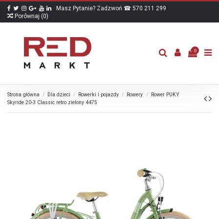
Masz Pytanie? Zadzwoń ☎ 570 211 299
Porównaj (
0
)
0
Strona główna
Dla dzieci
Rowerki i pojazdy
Rowery
Rower PUKY
Skyride 20-3 Classic retro zielony 4475