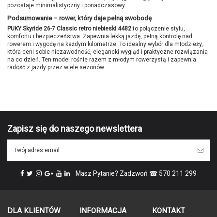
pozostaje minimalistyczny i ponadczasowy.
Podsumowanie – rower, który daje pełną swobodę
PUKY Skyride 26-7 Classic retro niebieski 4482
to połączenie stylu,
komfortu i bezpieczeństwa. Zapewnia lekką jazdę, pełną kontrolę nad
rowerem i wygodę na każdym kilometrze. To idealny wybór dla młodzieży,
która ceni sobie niezawodność, elegancki wygląd i praktyczne rozwiązania
na co dzień. Ten model rośnie razem z młodym rowerzystą i zapewnia
radość z jazdy przez wiele sezonów.
Brak opini
Marka
PUKY
Symbol producenta
4482
Kolor
retro niebieski
Wiek
10+
Zapisz się do naszego newslettera
Wzrost
140 - 160 cm
Długość nogi
61 - 76 cm
Wielkość kół
26"
Masz Pytanie? Zadzwoń ☎ 570 211 299
Rama
Aluminiowa
Wysokość siodełka
67 - 82 cm
Hamulce
V-brake przód/V-brake tył
DLA KLIENTÓW
INFORMACJA
KONTAKT