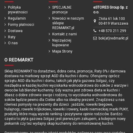
Regulacja siodełka
Tak
Polityka
SPECJALNE
eSTORES Group Sp. z
Regulacja kierownicy
Tak
prywatności
promocje
o.o.
Regulamin
Nowości w naszym
Złota 61 lok.100
Przerzutka tylna
3-biegowa piasta SHIMANO Nexus
sklepie
00-819 Warszawa
Formy płatnosci
REDMARKT.pl
Oświeltenie
Dynamo SHIMANO w piaście, przedni
Dostawa
+48 570 211 299
reflektor LED ze światłem ciągłym,
Kontakt z nami
Raty
światło tylne LED z funkcją światła
bok(at)redmarkt.pl
Najczęściej
postojowego
O nas
kupowane
Mapa Strony
Błotniki
Błotniki SKS zabezpieczone
plastikowymi końcówkami
O REDMARKT
Podpórka
Tak
Sklep REDMARKT to doradztwo, dobra cena, promocje, Raty 0% i darmowa
Wyposażenie
Bagażnik
dostawa na markowy sprzęt AGD dla kuchni i domu. Oferujemy oprócz
sprzętu AGD dla kuchni i domu, takich jak płyta gazowa Solgaz, czy
Waga
12,8 kg (* bez pedałów i podpórki)
niezbędna w każdej kuchni wyciskarka wolnoobrotowa do soków z warzyw i
owoców lub blender kuchenny. Gdy ważna jest zdrowa dieta w kuchni i
Produkcja
Niemcy / Polska
dbasz o dobre zdrowie swoje i rodziny, to wyciskarka wolnoobrotowa do
Podmiot odpowiedzialny
PUKY GmbH & Co. KG Fortuna Str. 11
soków będzie pewno dla Ciebie albo na idealny prezent. Znajdziesz u nas
42489 Wülfrath Niemcy
info@puky.de
również pomysły na prezenty dla dzieci : jeździki, rowerki biegowe,
hulajnogi, rowerki trójkołowe, rowerki i rowery, kaski niemieckiej marki PUKY,
Gwarancja
24 miesięce / z opcją darmowego
produkty które mają wysoki ranking i pozytywne opinie rodziców. Bardzo
przedłużenia po rejestracji produktu
często to płyta gazowa Solgaz jest pierwszym zakupem, a kolejnym nowy
do 60 miesięcy
piekarnik czy też wydajny okap kuchenny do remontowanej kuchni.