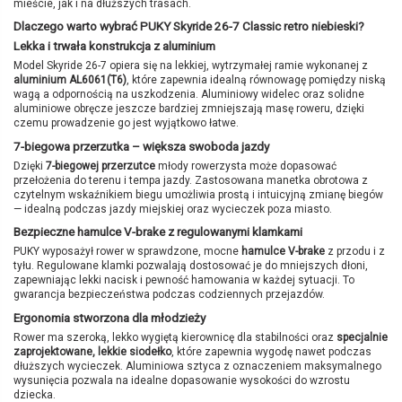
mieście, jak i na dłuższych trasach.
Dlaczego warto wybrać PUKY Skyride 26-7 Classic retro niebieski?
Lekka i trwała konstrukcja z aluminium
Model Skyride 26-7 opiera się na lekkiej, wytrzymałej ramie wykonanej z
aluminium AL6061(T6)
, które zapewnia idealną równowagę pomiędzy niską
wagą a odpornością na uszkodzenia. Aluminiowy widelec oraz solidne
aluminiowe obręcze jeszcze bardziej zmniejszają masę roweru, dzięki
czemu prowadzenie go jest wyjątkowo łatwe.
7-biegowa przerzutka – większa swoboda jazdy
Dzięki
7-biegowej przerzutce
młody rowerzysta może dopasować
przełożenia do terenu i tempa jazdy. Zastosowana manetka obrotowa z
czytelnym wskaźnikiem biegu umożliwia prostą i intuicyjną zmianę biegów
— idealną podczas jazdy miejskiej oraz wycieczek poza miasto.
Bezpieczne hamulce V-brake z regulowanymi klamkami
PUKY wyposażył rower w sprawdzone, mocne
hamulce V-brake
z przodu i z
tyłu. Regulowane klamki pozwalają dostosować je do mniejszych dłoni,
zapewniając lekki nacisk i pewność hamowania w każdej sytuacji. To
gwarancja bezpieczeństwa podczas codziennych przejazdów.
Ergonomia stworzona dla młodzieży
Rower ma szeroką, lekko wygiętą kierownicę dla stabilności oraz
specjalnie
zaprojektowane, lekkie siodełko
, które zapewnia wygodę nawet podczas
dłuższych wycieczek. Aluminiowa sztyca z oznaczeniem maksymalnego
wysunięcia pozwala na idealne dopasowanie wysokości do wzrostu
dziecka.