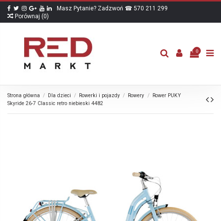
Masz Pytanie? Zadzwoń ☎ 570 211 299
Porównaj (
0
)
0
Strona główna
Dla dzieci
Rowerki i pojazdy
Rowery
Rower PUKY
Skyride 26-7 Classic retro niebieski 4482