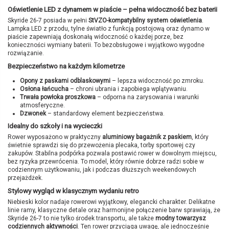
Oświetlenie LED z dynamem w piaście – pełna widoczność bez baterii
Skyride 26-7 posiada w pełni
StVZO-kompatybilny system oświetlenia
.
Lampka LED z przodu, tylne światło z funkcją postojową oraz dynamo w
piaście zapewniają doskonałą widoczność o każdej porze, bez
konieczności wymiany baterii. To bezobsługowe i wyjątkowo wygodne
rozwiązanie.
Bezpieczeństwo na każdym kilometrze
Opony z paskami odblaskowymi
– lepsza widoczność po zmroku.
Osłona łańcucha
– chroni ubrania i zapobiega wplątywaniu.
Trwała powłoka proszkowa
– odporna na zarysowania i warunki
atmosferyczne.
Dzwonek
– standardowy element bezpieczeństwa.
Idealny do szkoły i na wycieczki
Rower wyposażono w praktyczny
aluminiowy bagażnik z paskiem
, który
świetnie sprawdzi się do przewożenia plecaka, torby sportowej czy
zakupów. Stabilna podpórka pozwala postawić rower w dowolnym miejscu,
bez ryzyka przewrócenia. To model, który równie dobrze radzi sobie w
codziennym użytkowaniu, jak i podczas dłuższych weekendowych
przejażdżek.
Stylowy wygląd w klasycznym wydaniu retro
Niebieski kolor nadaje rowerowi wyjątkowy, elegancki charakter. Delikatne
linie ramy, klasyczne detale oraz harmonijne połączenie barw sprawiają, że
Skyride 26-7 to nie tylko środek transportu, ale także
modny towarzysz
codziennych aktywności
. Ten rower przyciąga uwagę, ale jednocześnie