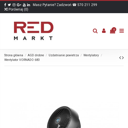
Masz Pytanie? Zadzwoń ☎ 570 211 299
Porównaj (
0
)
0
Strona główna
AGD drobne
Uzdatnianie powietrza
Wentylatory
Wentylator VORNADO 683