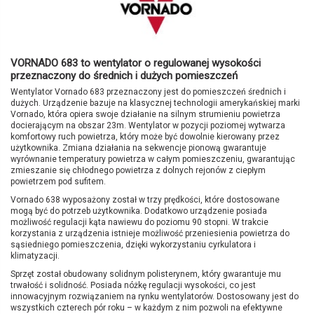
VORNADO 683
to
wentylator
o regulowanej wysokości
przeznaczony do średnich i dużych pomieszczeń
Wentylator Vornado 683 przeznaczony jest do pomieszczeń średnich i
dużych. Urządzenie bazuje na klasycznej technologii amerykańskiej marki
Vornado, która opiera swoje działanie na silnym strumieniu powietrza
docierającym na obszar 23m. Wentylator w pozycji poziomej wytwarza
komfortowy ruch powietrza, który może być dowolnie kierowany przez
użytkownika. Zmiana działania na sekwencje pionową gwarantuje
wyrównanie temperatury powietrza w całym pomieszczeniu, gwarantując
zmieszanie się chłodnego powietrza z dolnych rejonów z ciepłym
powietrzem pod sufitem.
Vornado 638 wyposażony został w trzy prędkości, które dostosowane
mogą być do potrzeb użytkownika. Dodatkowo urządzenie posiada
możliwość regulacji kąta nawiewu do poziomu 90 stopni. W trakcie
korzystania z urządzenia istnieje możliwość przeniesienia powietrza do
sąsiedniego pomieszczenia, dzięki wykorzystaniu cyrkulatora i
klimatyzacji.
Sprzęt został obudowany solidnym polisterynem, który gwarantuje mu
trwałość i solidność. Posiada nóżkę regulacji wysokości, co jest
innowacyjnym rozwiązaniem na rynku wentylatorów. Dostosowany jest do
wszystkich czterech pór roku – w każdym z nim pozwoli na efektywne