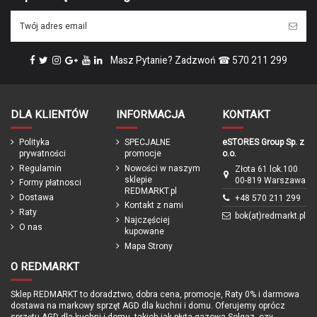
Masz Pytanie? Zadzwoń ☎ 570 211 299
DLA KLIENTÓW
INFORMACJA
KONTAKT
Polityka
SPECJALNE
eSTORES Group Sp. z
prywatności
promocje
o.o.
Regulamin
Nowości w naszym
Złota 61 lok.100
sklepie
00-819 Warszawa
Formy płatnosci
REDMARKT.pl
Dostawa
+48 570 211 299
Kontakt z nami
Raty
bok(at)redmarkt.pl
Najczęściej
O nas
kupowane
Mapa Strony
O REDMARKT
Sklep REDMARKT to doradztwo, dobra cena, promocje, Raty 0% i darmowa
dostawa na markowy sprzęt AGD dla kuchni i domu. Oferujemy oprócz
sprzętu AGD dla kuchni i domu, takich jak płyta gazowa Solgaz, czy