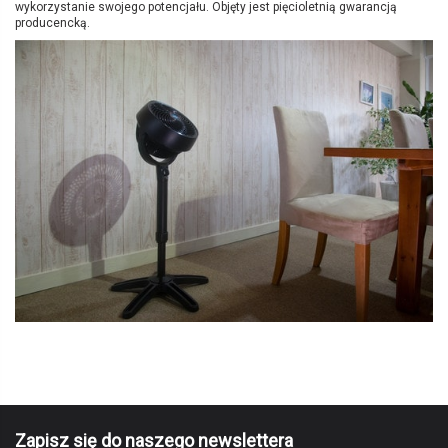
wykorzystanie swojego potencjału. Objęty jest pięcioletnią gwarancją
producencką.
Data dostępności
Brak opini
2016-09-23
Marka
Zapisz się do naszego newslettera