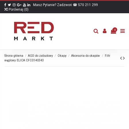
Masz Pytanie? Zadzwoń ☎ 570 211 299
Porównaj (
0
)
0
Strona główna
AGD do zabudowy
Okapy
Akcesoria do okapów
Filtr
węglowy ELICA CFC0140343