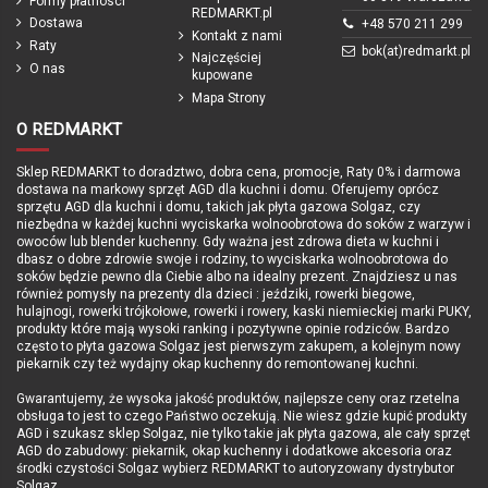
Formy płatnosci
REDMARKT.pl
Dostawa
+48 570 211 299
Kontakt z nami
Raty
bok(at)redmarkt.pl
Najczęściej
O nas
kupowane
Mapa Strony
O REDMARKT
Sklep REDMARKT to doradztwo, dobra cena, promocje, Raty 0% i darmowa
dostawa na markowy sprzęt AGD dla kuchni i domu. Oferujemy oprócz
sprzętu AGD dla kuchni i domu, takich jak płyta gazowa Solgaz, czy
niezbędna w każdej kuchni wyciskarka wolnoobrotowa do soków z warzyw i
owoców lub blender kuchenny. Gdy ważna jest zdrowa dieta w kuchni i
dbasz o dobre zdrowie swoje i rodziny, to wyciskarka wolnoobrotowa do
soków będzie pewno dla Ciebie albo na idealny prezent. Znajdziesz u nas
również pomysły na prezenty dla dzieci : jeździki, rowerki biegowe,
hulajnogi, rowerki trójkołowe, rowerki i rowery, kaski niemieckiej marki PUKY,
produkty które mają wysoki ranking i pozytywne opinie rodziców. Bardzo
często to płyta gazowa Solgaz jest pierwszym zakupem, a kolejnym nowy
piekarnik czy też wydajny okap kuchenny do remontowanej kuchni.
Gwarantujemy, że wysoka jakość produktów, najlepsze ceny oraz rzetelna
obsługa to jest to czego Państwo oczekują. Nie wiesz gdzie kupić produkty
AGD i szukasz sklep Solgaz, nie tylko takie jak płyta gazowa, ale cały sprzęt
AGD do zabudowy: piekarnik, okap kuchenny i dodatkowe akcesoria oraz
środki czystości Solgaz wybierz REDMARKT to autoryzowany dystrybutor
Solgaz.