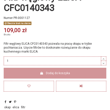
CFC0140343
Numer
PR-0001127
Obecnie brak na stanie
109,00 zł
Brutto
Filtr węglowy ELICA CFC0140343 pozwala na pracę okapu w trybie
pochłaniacza. Użycie filtrów to doskonałe rozwiązanie do okapu
kuchennego marki ELICA.
Dodaj do koszyka
okap
elica
filtr