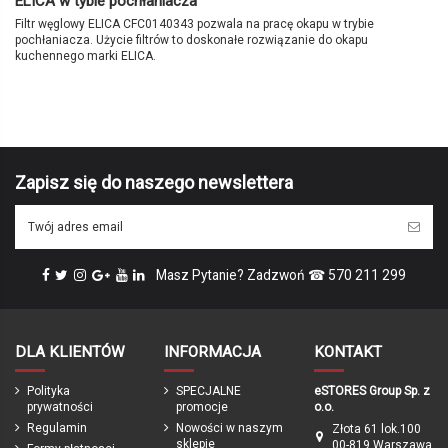
ELICA w tybie pochłaniacza
Filtr węglowy ELICA CFC0140343 pozwala na pracę okapu w trybie
pochłaniacza. Użycie filtrów to doskonałe rozwiązanie do okapu
kuchennego marki ELICA.
Brak opini
Marka
Zapisz się do naszego newslettera
Masz Pytanie? Zadzwoń ☎ 570 211 299
DLA KLIENTÓW
INFORMACJA
KONTAKT
Polityka
SPECJALNE
eSTORES Group Sp. z
prywatności
promocje
o.o.
Regulamin
Nowości w naszym
Złota 61 lok.100
sklepie
00-819 Warszawa