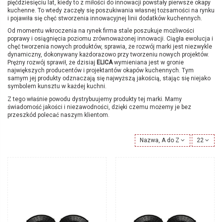
pięćdziesięciu lat, kiedy to z miłości do innowacji powstały pierwsze okapy
kuchenne. To wtedy zaczęły się poszukiwania własnej tożsamości na rynku
i pojawiła się chęć stworzenia innowacyjnej linii dodatków kuchennych.
Od momentu wkroczenia na rynek firma stale poszukuje możliwości
poprawy i osiągnięcia poziomu zrównoważonej innowacji. Ciągła ewolucja i
chęć tworzenia nowych produktów, sprawia, że rozwój marki jest niezwykle
dynamiczny, dokonywany każdorazowo przy tworzeniu nowych projektów.
Prężny rozwój sprawił, że dzisiaj
ELICA
wymieniana jest w gronie
największych producentów i projektantów okapów kuchennych. Tym
samym jej produkty odznaczają się najwyższą jakością, stając się niejako
symbolem kunsztu w każdej kuchni.
Z tego właśnie powodu dystrybuujemy produkty tej marki. Mamy
świadomość jakości i niezawodności, dzięki czemu możemy je bez
przeszkód polecać naszym klientom.
Nazwa, A do Z
22