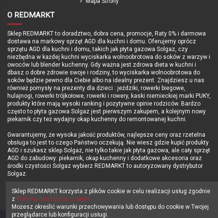
Mapa Strony
O REDMARKT
Sklep REDMARKT to doradztwo, dobra cena, promocje, Raty 0% i darmowa
dostawa na markowy sprzęt AGD dla kuchni i domu. Oferujemy oprócz
sprzętu AGD dla kuchni i domu, takich jak płyta gazowa Solgaz, czy
niezbędna w każdej kuchni wyciskarka wolnoobrotowa do soków z warzyw i
owoców lub blender kuchenny. Gdy ważna jest zdrowa dieta w kuchni i
dbasz o dobre zdrowie swoje i rodziny, to wyciskarka wolnoobrotowa do
soków będzie pewno dla Ciebie albo na idealny prezent. Znajdziesz u nas
również pomysły na prezenty dla dzieci : jeździki, rowerki biegowe,
hulajnogi, rowerki trójkołowe, rowerki i rowery, kaski niemieckiej marki PUKY,
produkty które mają wysoki ranking i pozytywne opinie rodziców. Bardzo
często to płyta gazowa Solgaz jest pierwszym zakupem, a kolejnym nowy
piekarnik czy też wydajny okap kuchenny do remontowanej kuchni.
Gwarantujemy, że wysoka jakość produktów, najlepsze ceny oraz rzetelna
obsługa to jest to czego Państwo oczekują. Nie wiesz gdzie kupić produkty
AGD i szukasz sklep Solgaz, nie tylko takie jak płyta gazowa, ale cały sprzęt
AGD do zabudowy: piekarnik, okap kuchenny i dodatkowe akcesoria oraz
środki czystości Solgaz wybierz REDMARKT to autoryzowany dystrybutor
Solgaz.
Sprawdź i KUPUJ Z NAMI - Zapraszamy sklep REDMARKT.pl !!!
Sklep REDMARKT korzysta z plików cookie w celu realizacji usług zgodnie
z
Polityką dotyczącą cookies.
Możesz określić warunki przechowywania lub dostępu do cookie w Twojej
przeglądarce lub konfiguracji usługi.