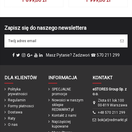
Zapisz się do naszego newslettera
Masz Pytanie? Zadzwoń ☎ 570 211 299
DLA KLIENTÓW
INFORMACJA
KONTAKT
Polityka
SPECJALNE
eSTORES Group Sp. z
prywatności
promocje
o.o.
Regulamin
Nowości w naszym
Złota 61 lok.100
sklepie
00-819 Warszawa
Formy płatnosci
REDMARKT.pl
Dostawa
+48 570 211 299
Kontakt z nami
Raty
bok(at)redmarkt.pl
Najczęściej
O nas
kupowane