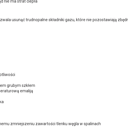
d nie ma strat ciepła
zwala usunąć trudnopalne składniki gazu, które nie pozostawiają zbę
tliwości
owiem grubym szkłem
peraturową emaliją
ika
tnemu zmniejszeniu zawartości tlenku węgla w spalinach