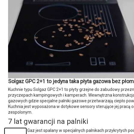
Solgaz GPC 2+1
to jedyna taka
płyta gazowa
bez płomi
Kuchnie typu Solgaz GPC 2+1 to płyty grzejne do zabudowy prze
przyczepach kampingowych i kamperach. Wewnętrzna konstrukcja 
gazowych gdzie specjalne palniki gazowe przetwarzają ciepło po
Kuchnia jest wyposażona w dotykowe sensory sterujące jej pracą o
zespolonym.
7 lat gwarancji na palniki
Gaz jest spalany w specjalnych palnikach przykrytych p