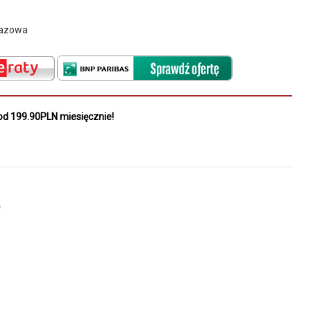
gazowa
od 199.90PLN miesięcznie!
e