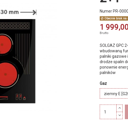
Numer
PR-000
Obecnie brak na 
1 999,00
Brutto
SOLGAZ GPC 2+1
wbudowaną funk
palniki gazowe 
drodze spalin d
ponownie energ
palników
Gaz