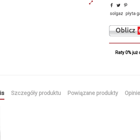
solgaz
płyta 
Raty 0% już 
is
Szczegóły produktu
Powiązane produkty
Opini