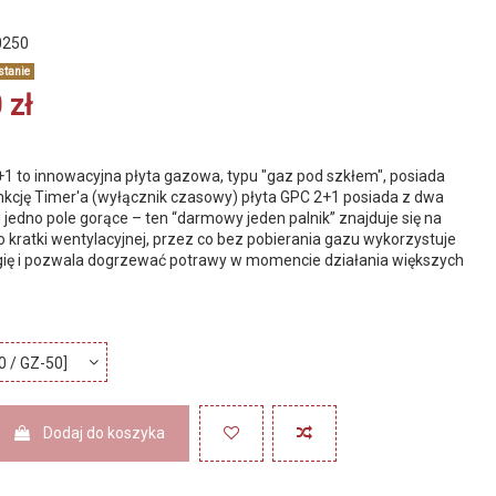
0250
stanie
 zł
 to innowacyjna płyta gazowa, typu "gaz pod szkłem", posiada
cję Timer'a (wyłącznik czasowy) płyta GPC 2+1 posiada z dwa
i jedno pole gorące – ten “darmowy jeden palnik” znajduje się na
o kratki wentylacyjnej, przez co bez pobierania gazu wykorzystuje
ię i pozwala dogrzewać potrawy w momencie działania większych
Dodaj do koszyka