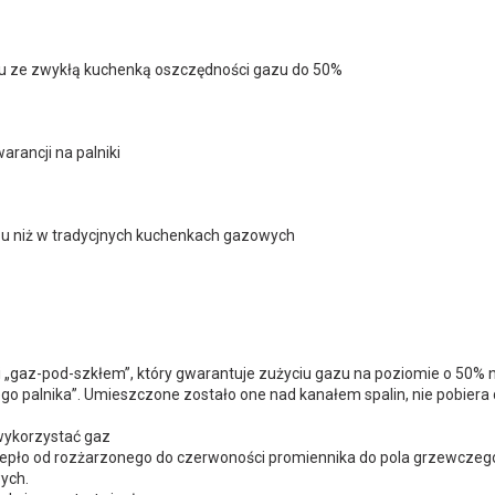
iu ze zwykłą kuchenką oszczędności gazu do 50%
rancji na palniki
zu niż w tradycjnych kuchenkach gazowych
gaz-pod-szkłem”, który gwarantuje zużyciu gazu na poziomie o 50% ni
palnika”. Umieszczone zostało one nad kanałem spalin, nie pobiera d
wykorzystać gaz
ciepło od rozżarzonego do czerwoności promiennika do pola grzewczeg
ych.