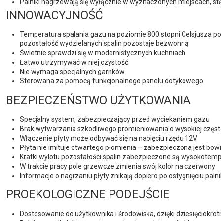
Palniki nagrzewają się wyłącznie w wyznaczonych miejscach, stą
INNOWACYJNOŚĆ
Temperatura spalania gazu na poziomie 800 stopni Celsjusza po
pozostałość wydzielanych spalin pozostaje bezwonną
Świetnie sprawdzi się w modernistycznych kuchniach
Łatwo utrzymywać w niej czystość
Nie wymaga specjalnych garnków
Sterowana za pomocą funkcjonalnego panelu dotykowego
BEZPIECZEŃSTWO UŻYTKOWANIA
Specjalny system, zabezpieczający przed wyciekaniem gazu
Brak wytwarzania szkodliwego promieniowania o wysokiej często
Włączenie płyty może odbywać się na napięciu rzędu 12V
Płyta nie imituje otwartego płomienia – zabezpieczona jest b
Kratki wylotu pozostałości spalin zabezpieczone są wysokotem
W trakcie pracy pole grzewcze zmienia swój kolor na czerwony
Informacje o nagrzaniu płyty znikają dopiero po ostygnięciu paln
PROEKOLOGICZNE PODEJŚCIE
Dostosowanie do użytkownika i środowiska, dzięki dziesięciokro