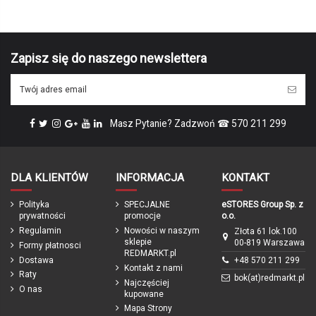
Marka
Zapisz się do naszego newslettera
Masz Pytanie? Zadzwoń ☎ 570 211 299
DLA KLIENTÓW
INFORMACJA
KONTAKT
Polityka
SPECJALNE
eSTORES Group Sp. z
prywatności
promocje
o.o.
Regulamin
Nowości w naszym
Złota 61 lok.100
sklepie
00-819 Warszawa
Formy płatnosci
REDMARKT.pl
Dostawa
+48 570 211 299
Kontakt z nami
Raty
bok(at)redmarkt.pl
Najczęściej
O nas
kupowane
Mapa Strony