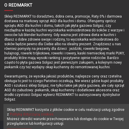
O REDMARKT
Sklep REDMARKT to doradztwo, dobra cena, promocje, Raty 0% i darmowa
dostawa na markowy sprzęt AGD dla kuchni i domu. Oferujemy oprócz
sprzętu AGD dla kuchni i domu, takich jak płyta gazowa Solgaz, czy
niezbędna w każdej kuchni wyciskarka wolnoobrotowa do soków z warzyw i
owoców lub blender kuchenny. Gdy ważna jest zdrowa dieta w kuchni i
dbasz o dobre zdrowie swoje i rodziny, to wyciskarka wolnoobrotowa do
soków będzie pewno dla Ciebie albo na idealny prezent. Znajdziesz u nas
również pomysły na prezenty dla dzieci : jeździki, rowerki biegowe,
hulajnogi, rowerki trójkołowe, rowerki i rowery, kaski niemieckiej marki PUKY,
produkty które mają wysoki ranking i pozytywne opinie rodziców. Bardzo
często to płyta gazowa Solgaz jest pierwszym zakupem, a kolejnym nowy
piekarnik czy też wydajny okap kuchenny do remontowanej kuchni.
Gwarantujemy, że wysoka jakość produktów, najlepsze ceny oraz rzetelna
obsługa to jest to czego Państwo oczekują. Nie wiesz gdzie kupić produkty
AGD i szukasz sklep Solgaz, nie tylko takie jak płyta gazowa, ale cały sprzęt
AGD do zabudowy: piekarnik, okap kuchenny i dodatkowe akcesoria oraz
środki czystości Solgaz wybierz REDMARKT to autoryzowany dystrybutor
Solgaz.
Sprawdź i KUPUJ Z NAMI - Zapraszamy sklep REDMARKT.pl !!!
Sklep REDMARKT korzysta z plików cookie w celu realizacji usług zgodnie
z
Polityką dotyczącą cookies.
Możesz określić warunki przechowywania lub dostępu do cookie w Twojej
przeglądarce lub konfiguracji usługi.