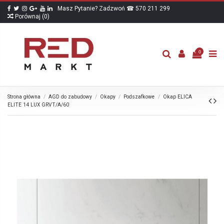
Masz Pytanie? Zadzwoń ☎ 570 211 299
Porównaj (
0
)
0
Strona główna
AGD do zabudowy
Okapy
Podszafkowe
Okap ELICA
ELITE 14 LUX GRVT/A/60