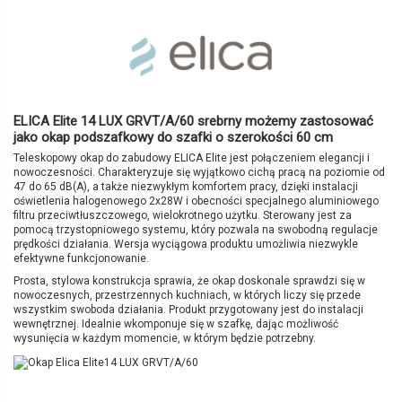
ELICA Elite 14 LUX GRVT/A/60 srebrny
możemy zastosować
jako
okap podszafkowy
do szafki o szerokości 60 cm
Teleskopowy okap do zabudowy ELICA Elite jest połączeniem elegancji i
nowoczesności. Charakteryzuje się wyjątkowo cichą pracą na poziomie od
47 do 65 dB(A), a także niezwykłym komfortem pracy, dzięki instalacji
oświetlenia halogenowego 2x28W i obecności specjalnego aluminiowego
filtru przeciwtłuszczowego, wielokrotnego użytku. Sterowany jest za
pomocą trzystopniowego systemu, który pozwala na swobodną regulacje
prędkości działania. Wersja wyciągowa produktu umożliwia niezwykle
efektywne funkcjonowanie.
Prosta, stylowa konstrukcja sprawia, że okap doskonale sprawdzi się w
nowoczesnych, przestrzennych kuchniach, w których liczy się przede
wszystkim swoboda działania. Produkt przygotowany jest do instalacji
wewnętrznej. Idealnie wkomponuje się w szafkę, dając możliwość
wysunięcia w każdym momencie, w którym będzie potrzebny.
Data dostępności
Brak opini
2016-11-11