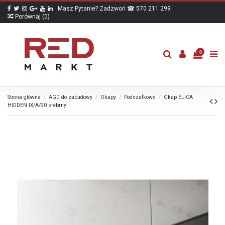
Masz Pytanie? Zadzwoń ☎ 570 211 299
Porównaj (
0
)
0
Strona główna
AGD do zabudowy
Okapy
Podszafkowe
Okap ELICA
HIDDEN IX/A/90 srebrny