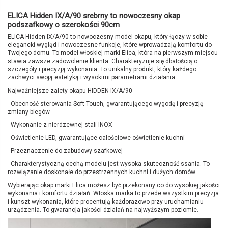
ELICA Hidden IX/A/90 srebrny
to nowoczesny
okap
podszafkowy o szerokości 90cm
ELICA Hidden IX/A/90 to nowoczesny model okapu, który łączy w sobie
elegancki wygląd i nowoczesne funkcje, które wprowadzają komfortu do
Twojego domu. To model włoskiej marki Elica, która na pierwszym miejscu
stawia zawsze zadowolenie klienta. Charakteryzuje się dbałością o
szczegóły i precyzją wykonania. To unikalny produkt, który każdego
zachwyci swoją estetyką i wysokimi parametrami działania.
Najważniejsze zalety okapu HIDDEN IX/A/90
- Obecność sterowania Soft Touch, gwarantującego wygodę i precyzję
zmiany biegów
- Wykonanie z nierdzewnej stali INOX
- Oświetlenie LED, gwarantujące całościowe oświetlenie kuchni
- Przeznaczenie do zabudowy szafkowej
- Charakterystyczną cechą modelu jest wysoka skuteczność ssania. To
rozwiązanie doskonałe do przestrzennych kuchni i dużych domów
Wybierając okap marki Elica możesz być przekonany co do wysokiej jakości
wykonania i komfortu działań. Włoska marka to przede wszystkim precyzja
i kunszt wykonania, które procentują każdorazowo przy uruchamianiu
urządzenia. To gwarancja jakości działań na najwyższym poziomie.