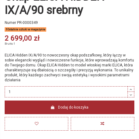
IX/A/90 srebrny
Numer
PR-0000349
Ostatnie sztuki w magazynie
2 699,00 zł
Brutto
1
ELICA Hidden IX/A/90 to nowoczesny okap podszafkowy, który łączy w
sobie elegancki wygląd i nowoczesne funkcje, które wprowadzają komfortu
do Twojego domu. Okap ELICA Hidden to model włoskiej marki ELICA, która
charakteryzuje się dbałością o szczegóły i precyzją wykonania. To unikalny
produkt, który każdego zachwyci swoją estetyką i wysokimi parametrami
działania
Dodaj do koszyka