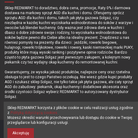
Sklep REDMARKT to doradztwo, dobra cena, promocje, Raty 0% i darmowa
dostawa na markowy sprzęt AGD dla kuchni i domu. Oferujemy oprócz
sprzętu AGD dla kuchni i domu, takich jak płyta gazowa Solgaz, czy
niezbędna w każdej kuchni wyciskarka wolnoobrotowa do soków z warzyw i
owoców lub blender kuchenny. Gdy ważna jest zdrowa dieta w kuchni i
dbasz o dobre zdrowie swoje i rodziny, to wyciskarka wolnoobrotowa do
soków będzie pewno dla Ciebie albo na idealny prezent. Znajdziesz u nas
również pomysły na prezenty dla dzieci : jeździki, rowerki biegowe,
hulajnogi, rowerki trójkołowe, rowerki i rowery, kaski niemieckiej marki PUKY,
produkty które mają wysoki ranking i pozytywne opinie rodziców. Bardzo
często to płyta gazowa Solgaz jest pierwszym zakupem, a kolejnym nowy
piekarnik czy też wydajny okap kuchenny do remontowanej kuchni.
Gwarantujemy, że wysoka jakość produktów, najlepsze ceny oraz rzetelna
obsługa to jest to czego Państwo oczekują. Nie wiesz gdzie kupić produkty
AGD i szukasz sklep Solgaz, nie tylko takie jak płyta gazowa, ale cały sprzęt
AGD do zabudowy: piekarnik, okap kuchenny i dodatkowe akcesoria oraz
środki czystości Solgaz wybierz REDMARKT to autoryzowany dystrybutor
Solgaz.
Sprawdź i KUPUJ Z NAMI - Zapraszamy sklep REDMARKT.pl !!!
Sklep REDMARKT korzysta z plików cookie w celu realizacji usług zgodnie
z
Polityką dotyczącą cookies.
Możesz określić warunki przechowywania lub dostępu do cookie w Twojej
przeglądarce lub konfiguracji usługi.
Sklep
REDMARKT.pl
wszelkie prawa zastrzeżone © 2014-2025 | eSTORES
Akceptuję
Group Sp. z o.o.