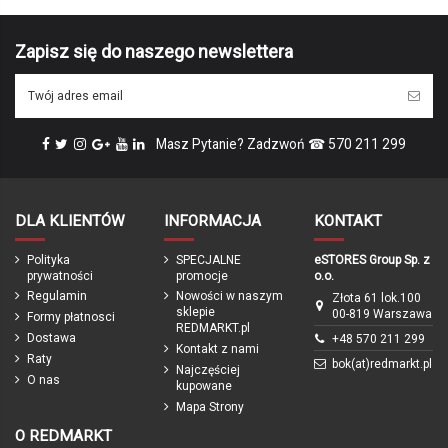
Zapisz się do naszego newslettera
Masz Pytanie? Zadzwoń ☎ 570 211 299
DLA KLIENTÓW
INFORMACJA
KONTAKT
Polityka
SPECJALNE
eSTORES Group Sp. z
prywatności
promocje
o.o.
Regulamin
Nowości w naszym
Złota 61 lok.100
sklepie
00-819 Warszawa
Formy płatnosci
REDMARKT.pl
Dostawa
+48 570 211 299
Kontakt z nami
Raty
bok(at)redmarkt.pl
Najczęściej
O nas
kupowane
Mapa Strony
O REDMARKT