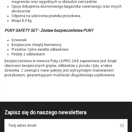
magnesów oraz wygodnych w obsłudze zatrzasków
Opcja dokupienia aluminiowego bagażnika rowerowego oraz innych
akcesoriów
Odporna na uderzenia powłoka proszkowa
Waga 8,9 kg
PUKY SAFETY SET - Zestaw bezpieczeństwa PUKY
Dzwonek
Bezpieczne chwyty kierownicy
Przednie i tylne światła odbaskowe
Pedały z odblaskami
Bezpieczeństwo w rowerze Puky LS-PRO 24-8 zapewniane jest dzięki
obecności bezpiecznych gripów, odblasków z przodu i tyłu, a także
dzwonka. Z zewnątrz rower pokryty jest wytrzymałym malowaniem
proszkowym, gwarantującym możliwość długoletniego użytkowania.
Brak opini
Marka
PUKY
Symbol producenta
4495
Kolor
różowy / antracyt
Wiek
8+
Zapisz się do naszego newslettera
Wzrost
130 - 150 cm
Długość nogi
61 - 76 cm
Obecnie brak na stanie