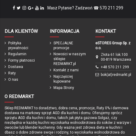
Wielkość kół
24"
Koszyk na kierownicę PUKY L
Kask PUKY Helmet M retro
Masz Pytanie? Zadzwoń ☎ 570 211 299
9121
różowy 9611 (54 do 58 cm)
Rama
Aluminiowa
PUKY
PUKY
119,00 zł
229,00 zł
Wysokość siodełka
67 - 82 cm
brązowy
różowy
Hamulce
V-brake przód/V-brake tył
DLA KLIENTÓW
INFORMACJA
KONTAKT
Regulacja siodełka
Tak
Polityka
SPECJALNE
eSTORES Group Sp. z
Przerzutka tylna
8-biegowa
prywatności
promocje
o.o.
Regulamin
Nowości w naszym
Złota 61 lok.100
Podpórka
Tak
sklepie
00-819 Warszawa
Formy płatnosci
REDMARKT.pl
Waga
8,9 kg
Dostawa
+48 570 211 299
Kontakt z nami
Raty
Produkcja
Niemcy / Polska
bok(at)redmarkt.pl
Najczęściej
O nas
kupowane
Gwarancja
24 miesięce / z opcją darmowego
przedłużenia po rejestracji produktu
Mapa Strony
do 60 miesięcy
O REDMARKT
Zapięcie rowerowe PUKY
Błotniki rowerowe 24 cale PUKY
ean13
4015731044953
Lockstar retro różowy 9436
9466 czarny do LS-PRO
Sklep REDMARKT to doradztwo, dobra cena, promocje, Raty 0% i darmowa
PUKY
PUKY
dostawa na markowy sprzęt AGD dla kuchni i domu. Oferujemy oprócz
Marka
69,00 zł
169,00 zł
sprzętu AGD dla kuchni i domu, takich jak płyta gazowa Solgaz, czy
niezbędna w każdej kuchni wyciskarka wolnoobrotowa do soków z warzyw i
różowy
czarny
owoców lub blender kuchenny. Gdy ważna jest zdrowa dieta w kuchni i
dbasz o dobre zdrowie swoje i rodziny, to wyciskarka wolnoobrotowa do