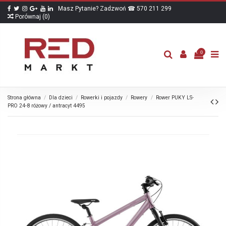
Masz Pytanie? Zadzwoń ☎ 570 211 299
Porównaj (
0
)
0
Strona główna
Dla dzieci
Rowerki i pojazdy
Rowery
Rower PUKY LS-
PRO 24-8 różowy / antracyt 4495