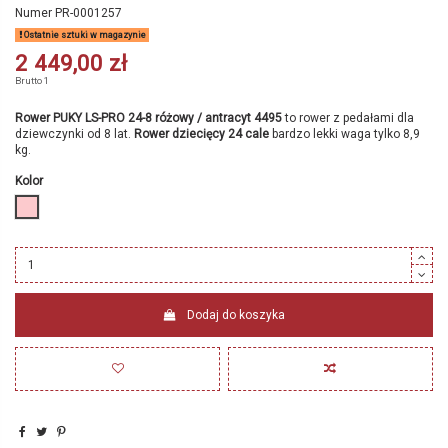
Numer
PR-0001257
Ostatnie sztuki w magazynie
2 449,00 zł
Brutto
1
Rower PUKY LS-PRO 24-8 różowy / antracyt 4495
to rower z pedałami dla
dziewczynki od 8 lat.
Rower dziecięcy 24 cale
bardzo lekki waga tylko 8,9
kg.
Kolor
różowy
Dodaj do koszyka