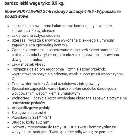
bardzo lekki waga tylko 8,9 kg.
Rower PUKY LS-PRO 24-8 różowy / antracyt 4495 - Wyposażenie
podstawowe
Lekka aluminiowa rama i aluminiowe komponenty – widelec,
kierownica, korby, obręcze
Lakierowana sztyca siodełka
Szersza i wyższa kierownica wykonana z lekkiego aluminium
zapewniająca optymalną kontrolę
Zgodne z normami i dostosowane do potrzeb dzieci hamulce V-
brake, z przodu i z tyłu – ergonomicznie regulowana i ustawiana
dźwignia hamulca
Lekki mostek Ahead
Przyjazna dzieciom ergonomia – zmniejszony przekrok,
wyprostowana pozycja siedzenia, wąski suport (niski współczynnik
Q)
Zestaw kierowniczy Ahead cześciowo zintegrowany
Specjalnie zaprojektowane i bardzo lekkie siodełko dziecięce z
wbudowanym wspornikiem aluminiowym
Wolnobieg – pozycja korby swobodnie obracana zapewnia optymalne
ustawienie pedałów
Antypoślizgowe pedały
8-biegowe przerzutki
Przekładnia 32T/11-34T
Długość korby 152 mm
Uchwyt / mocowanie do ramy FIDLOCK Twist - kompatybilny ze
wszystkimi modułami Twist łączenie odbywa się za pomocą