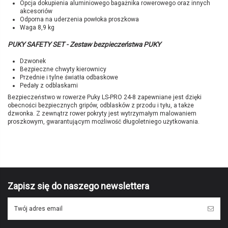
Opcja dokupienia aluminiowego bagażnika rowerowego oraz innych
akcesoriów
Odporna na uderzenia powłoka proszkowa
Waga 8,9 kg
PUKY SAFETY SET - Zestaw bezpieczeństwa PUKY
Dzwonek
Bezpieczne chwyty kierownicy
Przednie i tylne światła odbaskowe
Pedały z odblaskami
Bezpieczeństwo w rowerze Puky LS-PRO 24-8 zapewniane jest dzięki
obecności bezpiecznych gripów, odblasków z przodu i tyłu, a także
dzwonka. Z zewnątrz rower pokryty jest wytrzymałym malowaniem
proszkowym, gwarantującym możliwość długoletniego użytkowania.
Brak opini
Marka
PUKY
Symbol producenta
4494
Kolor
zielony / antracyt
Wiek
8+
Zapisz się do naszego newslettera
Wzrost
130 - 150 cm
Długość nogi
61 - 76 cm
Wielkość kół
24"