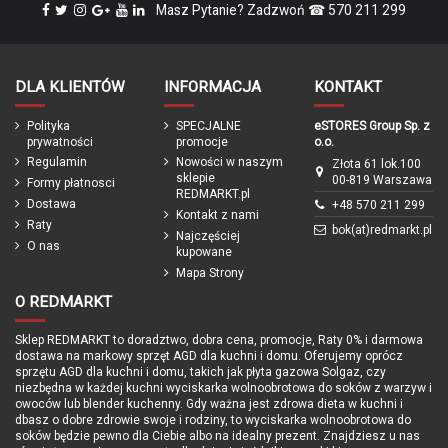
Koszyk na kierownicę PUKY L
Kask PUKY Helmet M retro
Masz Pytanie? Zadzwoń ☎ 570 211 299
9121
zielony 9585 (54 do 58 cm)
Rama
Aluminiowa
PUKY
PUKY
119,00 zł
229,00 zł
Wysokość siodełka
67 - 82 cm
brązowy
retrozielony
Hamulce
V-brake przód/V-brake tył
DLA KLIENTÓW
INFORMACJA
KONTAKT
Regulacja siodełka
Tak
Polityka
SPECJALNE
eSTORES Group Sp. z
Przerzutka tylna
8-biegowa
prywatności
promocje
o.o.
Regulamin
Nowości w naszym
Złota 61 lok.100
Podpórka
Tak
sklepie
00-819 Warszawa
Formy płatnosci
REDMARKT.pl
Waga
8,9 kg
Dostawa
+48 570 211 299
Kontakt z nami
Raty
Produkcja
Niemcy / Polska
bok(at)redmarkt.pl
Najczęściej
O nas
kupowane
Gwarancja
24 miesięce / z opcją darmowego
przedłużenia po rejestracji produktu
Mapa Strony
do 60 miesięcy
O REDMARKT
Zapięcie rowerowe PUKY
Błotniki rowerowe 24 cale PUKY
ean13
4015731044946
Lockstar retro zielony 9437
9466 czarny do LS-PRO
Sklep REDMARKT to doradztwo, dobra cena, promocje, Raty 0% i darmowa
PUKY
PUKY
dostawa na markowy sprzęt AGD dla kuchni i domu. Oferujemy oprócz
Marka
69,00 zł
169,00 zł
sprzętu AGD dla kuchni i domu, takich jak płyta gazowa Solgaz, czy
niezbędna w każdej kuchni wyciskarka wolnoobrotowa do soków z warzyw i
retrozielony
czarny
owoców lub blender kuchenny. Gdy ważna jest zdrowa dieta w kuchni i
dbasz o dobre zdrowie swoje i rodziny, to wyciskarka wolnoobrotowa do
soków będzie pewno dla Ciebie albo na idealny prezent. Znajdziesz u nas