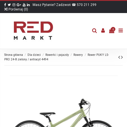
Masz Pytanie? Zadzwoń ☎ 570 211 299
Porównaj (
0
)
0
Strona główna
Dla dzieci
Rowerki i pojazdy
Rowery
Rower PUKY LS-
PRO 24-8 zielony / antracyt 4494