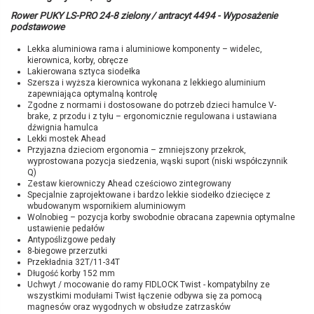
Rower PUKY LS-PRO 24-8 zielony / antracyt 4494 - Wyposażenie
podstawowe
Lekka aluminiowa rama i aluminiowe komponenty – widelec,
kierownica, korby, obręcze
Lakierowana sztyca siodełka
Szersza i wyższa kierownica wykonana z lekkiego aluminium
zapewniająca optymalną kontrolę
Zgodne z normami i dostosowane do potrzeb dzieci hamulce V-
brake, z przodu i z tyłu – ergonomicznie regulowana i ustawiana
dźwignia hamulca
Lekki mostek Ahead
Przyjazna dzieciom ergonomia – zmniejszony przekrok,
wyprostowana pozycja siedzenia, wąski suport (niski współczynnik
Q)
Zestaw kierowniczy Ahead cześciowo zintegrowany
Specjalnie zaprojektowane i bardzo lekkie siodełko dziecięce z
wbudowanym wspornikiem aluminiowym
Wolnobieg – pozycja korby swobodnie obracana zapewnia optymalne
ustawienie pedałów
Antypoślizgowe pedały
8-biegowe przerzutki
Przekładnia 32T/11-34T
Długość korby 152 mm
Uchwyt / mocowanie do ramy FIDLOCK Twist - kompatybilny ze
wszystkimi modułami Twist łączenie odbywa się za pomocą
magnesów oraz wygodnych w obsłudze zatrzasków