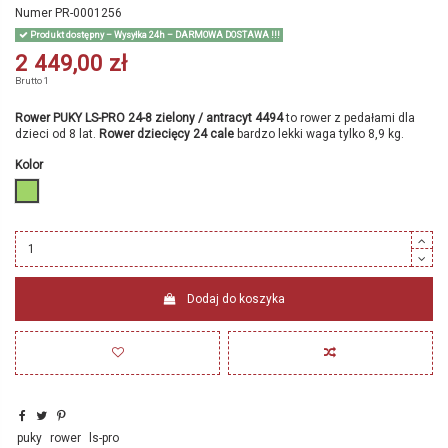
Numer
PR-0001256
Produkt dostępny – Wysyłka 24h – DARMOWA DOSTAWA !!!
2 449,00 zł
Brutto
1
Rower PUKY LS-PRO 24-8 zielony / antracyt 4494
to rower z pedałami dla
dzieci od 8 lat.
Rower dziecięcy 24 cale
bardzo lekki waga tylko 8,9 kg.
Kolor
zielony
Dodaj do koszyka
puky
rower
ls-pro