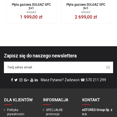
Płyta gazowa SOLGAZ GPC
Płyta gazowa SOLGAZ GPC
2+1
3+1
SOLGAZ
SOLGAZ
1 999,00 zł
2 699,00 zł
Obecnie brak na stanie
Obecnie brak na stanie
Płyta gazowa SOLGAZ GPC 3+1
Płyta gazowa SOLGAZ GPC 4+2
SOLGAZ
SOLGAZ
2 699,00 zł
3 399,00 zł
Zapisz się do naszego newslettera
Masz Pytanie? Zadzwoń ☎ 570 211 299
DLA KLIENTÓW
INFORMACJA
KONTAKT
Obecnie brak na stanie
Płyta gazowa SOLGAZ GPC 4+1
Polityka
SPECJALNE
eSTORES Group Sp. z
SOLGAZ
prywatności
promocje
o.o.
2 999,00 zł