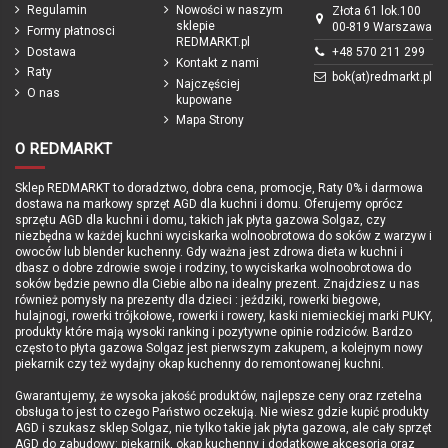
Regulamin
Nowości w naszym
Złota 61 lok.100
sklepie
00-819 Warszawa
Formy płatnosci
REDMARKT.pl
Dostawa
+48 570 211 299
Kontakt z nami
Raty
bok(at)redmarkt.pl
Najczęściej
O nas
kupowane
Mapa Strony
O REDMARKT
Sklep REDMARKT to doradztwo, dobra cena, promocje, Raty 0% i darmowa
dostawa na markowy sprzęt AGD dla kuchni i domu. Oferujemy oprócz
sprzętu AGD dla kuchni i domu, takich jak płyta gazowa Solgaz, czy
niezbędna w każdej kuchni wyciskarka wolnoobrotowa do soków z warzyw i
owoców lub blender kuchenny. Gdy ważna jest zdrowa dieta w kuchni i
dbasz o dobre zdrowie swoje i rodziny, to wyciskarka wolnoobrotowa do
soków będzie pewno dla Ciebie albo na idealny prezent. Znajdziesz u nas
również pomysły na prezenty dla dzieci : jeździki, rowerki biegowe,
hulajnogi, rowerki trójkołowe, rowerki i rowery, kaski niemieckiej marki PUKY,
produkty które mają wysoki ranking i pozytywne opinie rodziców. Bardzo
często to płyta gazowa Solgaz jest pierwszym zakupem, a kolejnym nowy
piekarnik czy też wydajny okap kuchenny do remontowanej kuchni.
Gwarantujemy, że wysoka jakość produktów, najlepsze ceny oraz rzetelna
obsługa to jest to czego Państwo oczekują. Nie wiesz gdzie kupić produkty
AGD i szukasz sklep Solgaz, nie tylko takie jak płyta gazowa, ale cały sprzęt
AGD do zabudowy: piekarnik, okap kuchenny i dodatkowe akcesoria oraz